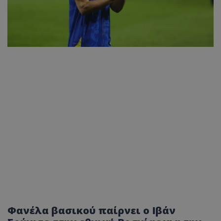
Φανέλα βασικού παίρνει ο Ιβάν