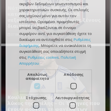
ακριβών δεδομένων γεωεντοπισμού και
Νότια Κορέα: Υπόθεση-σοκ με
χαρακτηριστικών συσκευής. Οι επιλογές
καταγγελίες για προσφορά
σας ισχύουν μόνο για αυτόν τον
σεξουαλικών υπηρεσιών σε ξένους
ιστότοπο. Ορισμένοι προμηθευτές
διαιτητές (BINTEO)
μπορεί να βασίζονται σε έννομο
συμφέρον αντί για συγκατάθεση· έχετε το
07.08.2026 - 23:59
δικαίωμα να αντιταχθείτε στις
Ρυθμίσεις
διαφήμισης
. Μπορείτε να ανακαλέσετε τη
συγκατάθεσή σας οποιαδήποτε στιγμή
στις
Ρυθμίσεις cookies
.
Πολιτική
Απορρήτου
Απολύτως
Απόδοσης
απαραίτητα
Κουλιεράκης, Ρόμα: Ο δέκατος
Στόχευσης
Λειτουργικότητας
λύκος της αγέλης – Οι Έλληνες που
έχουν φορέσει τη φανέλα των