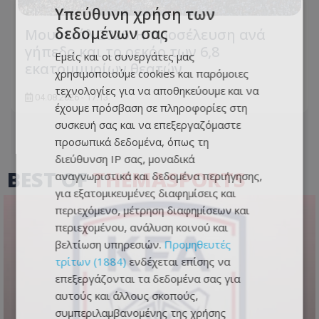
Υπεύθυνη χρήση των
δεδομένων σας
Μουντιάλ 2026: Η προσέλευση ανά
γήπεδο και το ρεκόρ των 6,8
Εμείς και οι συνεργάτες μας
εκατομμυρίων θεατών
χρησιμοποιούμε cookies και παρόμοιες
τεχνολογίες για να αποθηκεύουμε και να
04.08.2026 - 17:13
έχουμε πρόσβαση σε πληροφορίες στη
συσκευή σας και να επεξεργαζόμαστε
προσωπικά δεδομένα, όπως τη
διεύθυνση IP σας, μοναδικά
BEST OF
THEMASPORTS
αναγνωριστικά και δεδομένα περιήγησης,
για εξατομικευμένες διαφημίσεις και
περιεχόμενο, μέτρηση διαφημίσεων και
περιεχομένου, ανάλυση κοινού και
βελτίωση υπηρεσιών.
Προμηθευτές
τρίτων (1884)
ενδέχεται επίσης να
επεξεργάζονται τα δεδομένα σας για
αυτούς και άλλους σκοπούς,
συμπεριλαμβανομένης της χρήσης