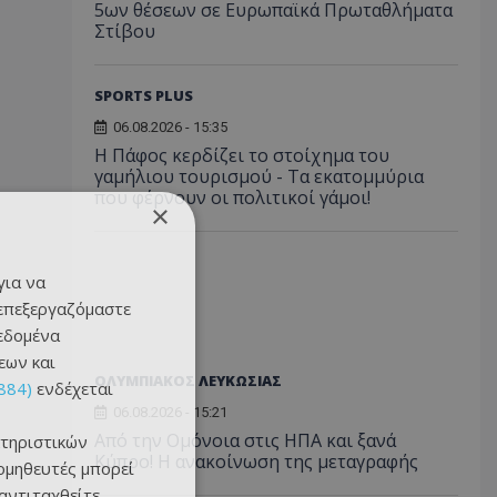
5ων θέσεων σε Ευρωπαϊκά Πρωταθλήματα
Στίβου
SPORTS PLUS
06.08.2026 - 15:35
Η Πάφος κερδίζει το στοίχημα του
γαμήλιου τουρισμού - Τα εκατομμύρια
που φέρνουν οι πολιτικοί γάμοι!
×
για να
 επεξεργαζόμαστε
δεδομένα
εων και
ΟΛΥΜΠΙΑΚΟΣ ΛΕΥΚΩΣΙΑΣ
884)
ενδέχεται
06.08.2026 - 15:21
Από την Ομόνοια στις ΗΠΑ και ξανά
τηριστικών
Κύπρο! Η ανακοίνωση της μεταγραφής
ομηθευτές μπορεί
 αντιταχθείτε