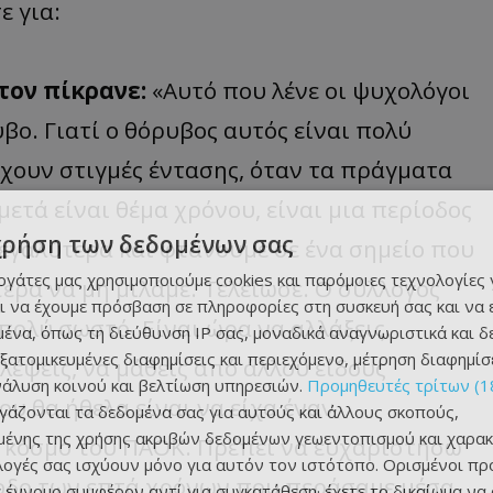
ε για:
τον πίκρανε:
«Αυτό που λένε οι ψυχολόγοι
βο. Γιατί ο θόρυβος αυτός είναι πολύ
άρχουν στιγμές έντασης, όταν τα πράγματα
μετά είναι θέμα χρόνου, είναι μια περίοδος
χρήση των δεδομένων σας
μεγαλύτερα και φτάνουμε σε ένα σημείο που
εργάτες μας χρησιμοποιούμε cookies και παρόμοιες τεχνολογίες 
τερα να μη μιλάμε. Τελείωσε. Ο σύλλογος
ι να έχουμε πρόσβαση σε πληροφορίες στη συσκευή σας και να
 πολύ σωστό. Είναι ώρα να αλλάξεις.
ένα, όπως τη διεύθυνση IP σας, μοναδικά αναγνωριστικά και 
εξατομικευμένες διαφημίσεις και περιεχόμενο, μέτρηση διαφημίσ
λέψεις, να μάθεις από άλλου είδους
νάλυση κοινού και βελτίωση υπηρεσιών.
Προμηθευτές τρίτων (1
ου θα ήθελα είναι να είχα έναν
ργάζονται τα δεδομένα σας για αυτούς και άλλους σκοπούς,
ένης της χρήσης ακριβών δεδομένων γεωεντοπισμού και χαρακ
 κόσμο του ΠΑΟΚ. Πρέπει να ευχαριστήσω
ιλογές σας ισχύουν μόνο για αυτόν τον ιστότοπο. Ορισμένοι πρ
ρίοδο των επτά χρόνων που περάσαμε μέσα
 έννομο συμφέρον αντί για συγκατάθεση· έχετε το δικαίωμα να