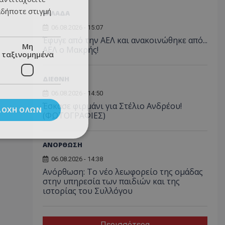
αδήποτε στιγμή
ΕΛΛΑΔΑ
06.08.2026 - 15:07
Έφυγε από την ΑΕΛ και ανακοινώθηκε από...
Μη
ΑΕΛ ο Μακρής!
ταξινομημένα
ΔΙΕΘΝΗ
06.08.2026 - 14:50
Έσκασε φιρμάνι για Στέλιο Ανδρέου!
ΔΟΧΉ ΌΛΩΝ
(ΦΩΤΟΓΡΑΦΙΕΣ)
ΑΝΟΡΘΩΣΗ
06.08.2026 - 14:38
Ανόρθωση: Το νέο λεωφορείο της ομάδας
στην υπηρεσία των παιδιών και της
ιστορίας του Συλλόγου
Περισσότερα