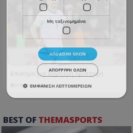
Μη ταξινομημένα
ΑΠΟΔΟΧΉ ΌΛΩΝ
ΑΠΌΡΡΙΨΗ ΌΛΩΝ
Επίσημο για Δημήτρη Χριστοφή
ΕΜΦΆΝΙΣΗ ΛΕΠΤΟΜΕΡΕΙΏΝ
29.06.2026 - 17:09
BEST OF
THEMASPORTS