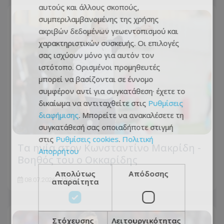
αυτούς και άλλους σκοπούς,
συμπεριλαμβανομένης της χρήσης
ακριβών δεδομένων γεωεντοπισμού και
χαρακτηριστικών συσκευής. Οι επιλογές
σας ισχύουν μόνο για αυτόν τον
ιστότοπο. Ορισμένοι προμηθευτές
μπορεί να βασίζονται σε έννομο
συμφέρον αντί για συγκατάθεση· έχετε το
δικαίωμα να αντιταχθείτε στις
Ρυθμίσεις
διαφήμισης
. Μπορείτε να ανακαλέσετε τη
συγκατάθεσή σας οποιαδήποτε στιγμή
στις
Ρυθμίσεις cookies
.
Πολιτική
Τα ηνία στον Κωνσταντίνο Μακρίδη -
Απορρήτου
Βοηθός του ο Οκκαρίδης
Απολύτως
Απόδοσης
08.07.2026 - 15:54
απαραίτητα
Στόχευσης
Λειτουργικότητας