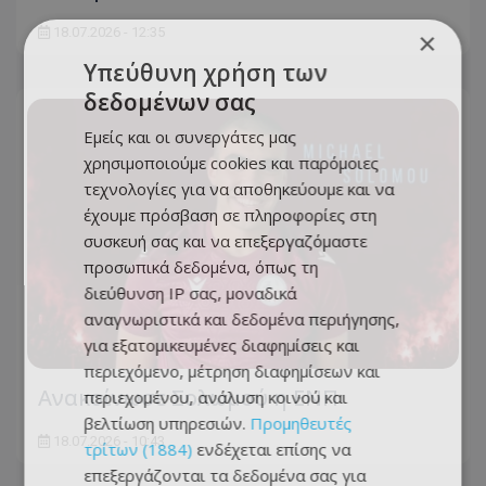
18.07.2026 - 12:35
×
Υπεύθυνη χρήση των
δεδομένων σας
Εμείς και οι συνεργάτες μας
χρησιμοποιούμε cookies και παρόμοιες
τεχνολογίες για να αποθηκεύουμε και να
έχουμε πρόσβαση σε πληροφορίες στη
συσκευή σας και να επεξεργαζόμαστε
προσωπικά δεδομένα, όπως τη
διεύθυνση IP σας, μοναδικά
αναγνωριστικά και δεδομένα περιήγησης,
για εξατομικευμένες διαφημίσεις και
περιεχόμενο, μέτρηση διαφημίσεων και
Ανακοίνωσε Σολωμού η ΕΝΠ
περιεχομένου, ανάλυση κοινού και
βελτίωση υπηρεσιών.
Προμηθευτές
18.07.2026 - 10:43
τρίτων (1884)
ενδέχεται επίσης να
επεξεργάζονται τα δεδομένα σας για