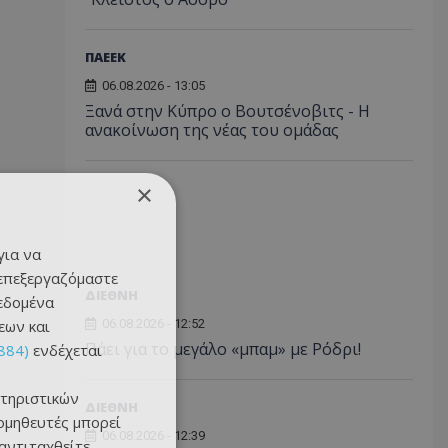
ΠΑΕΕΚ
06.08.2026 - 13:05
Ξανά στην Κύπρο ο Βουτσένοβιτς - Η
ανακοίνωση της νέας του ομάδας
×
για να
 επεξεργαζόμαστε
ΔΙΕΘΝΗ
δεδομένα
εων και
06.08.2026 - 12:52
Πάει για το μεγάλο «μπαμ» με Ρόδρι!
884)
ενδέχεται
τηριστικών
ΔΙΕΘΝΗ
ομηθευτές μπορεί
06.08.2026 - 12:39
 αντιταχθείτε