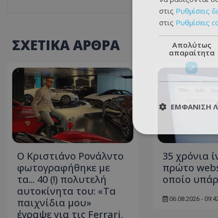
στις
Ρυθμίσεις δ
στις
Ρυθμίσεις c
ΣΧΕΤΙΚΑ ΑΡΘΡΑ
Απολύτως
απαραίτητα
ΕΜΦΆΝΙΣΗ 
Ο Κριστιάνο Ρονάλντο
35 χρόνια ί
φωτογραφήθηκε με
πρώτο webs
τα... 40 (!) πολυτελή
οποίο υπάρ
αυτοκίνητα του: «Τα
06.08.2026 - 09:4
παιχνίδια μου»
έγραψε για τις Ferrari,