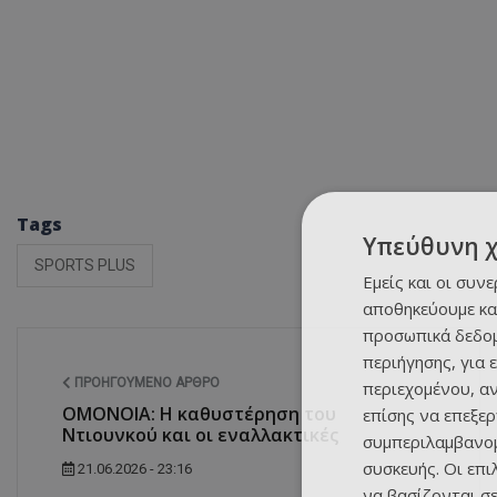
Tags
Υπεύθυνη 
SPORTS PLUS
Εμείς και οι συν
αποθηκεύουμε κα
προσωπικά δεδομ
περιήγησης, για 
ΠΡΟΗΓΟΎΜΕΝΟ ΆΡΘΡΟ
περιεχομένου, α
ΟΜΟΝΟΙΑ: Η καθυστέρηση του
επίσης να επεξε
Ντιουνκού και οι εναλλακτικές
συμπεριλαμβανομ
συσκευής. Οι επ
21.06.2026 - 23:16
να βασίζονται σε