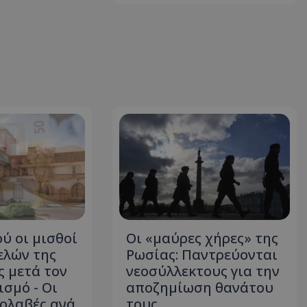
ύ οι μισθοί
Οι «μαύρες χήρες» της
ελών της
Ρωσίας: Παντρεύονται
 μετά τον
νεοσύλλεκτους για την
σμό - Οι
αποζημίωση θανάτου
ολαβές ανά
τους