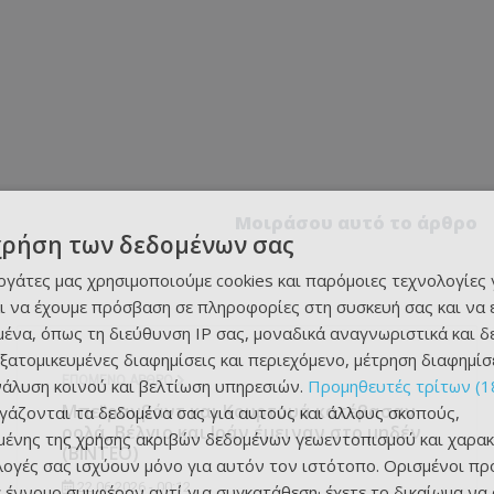
Μοιράσου αυτό το άρθρο
χρήση των δεδομένων σας
εργάτες μας χρησιμοποιούμε cookies και παρόμοιες τεχνολογίες 
ι να έχουμε πρόσβαση σε πληροφορίες στη συσκευή σας και να
ένα, όπως τη διεύθυνση IP σας, μοναδικά αναγνωριστικά και 
εξατομικευμένες διαφημίσεις και περιεχόμενο, μέτρηση διαφημίσ
ΕΠΌΜΕΝΟ ΆΡΘΡΟ
νάλυση κοινού και βελτίωση υπηρεσιών.
Προμηθευτές τρίτων (1
Μπεϊρανβάντ και Κουρτουά κατέβασαν
ργάζονται τα δεδομένα σας για αυτούς και άλλους σκοπούς,
ρολά, Βέλγιο και Ιράν έμειναν στο μηδέν
ένης της χρήσης ακριβών δεδομένων γεωεντοπισμού και χαρακ
(BINTEO)
ιλογές σας ισχύουν μόνο για αυτόν τον ιστότοπο. Ορισμένοι πρ
22.06.2026 - 00:12
 έννομο συμφέρον αντί για συγκατάθεση· έχετε το δικαίωμα να