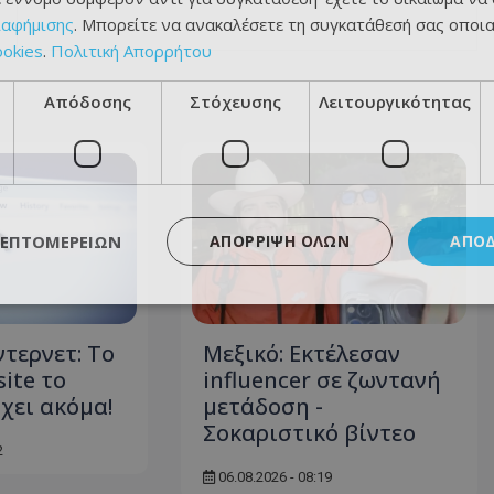
ιαφήμισης
. Μπορείτε να ανακαλέσετε τη συγκατάθεσή σας οποι
ookies
.
Πολιτική Απορρήτου
Απόδοσης
Στόχευσης
Λειτουργικότητας
ΛΕΠΤΟΜΕΡΕΙΏΝ
ΑΠΌΡΡΙΨΗ ΌΛΩΝ
ΑΠΟ
ντερνετ: Το
Μεξικό: Εκτέλεσαν
ite το
influencer σε ζωντανή
χει ακόμα!
μετάδοση -
Σοκαριστικό βίντεο
2
06.08.2026 - 08:19