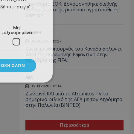
Παγκόσμιο ΣΟΚ: Δολοφονήθηκε διεθνής
αδήποτε στιγμή
ποδοσφαιριστής μετά από άγρια επίθεση
ληστών
Μη
ταξινομημένα
ΔΙΕΘΝΗ
06.08.2026 - 12:27
Και ο πρωθυπουργός του Καναδά δηλώνει
κατά της παραμονής Ινφαντίνο στην
προεδρία της FIFA!
ΔΟΧΉ ΌΛΩΝ
ΑΕΛ
06.08.2026 - 12:14
Ζωντανά ΚΑΙ από το Atromitos TV το
σημερινό φιλικό της ΑΕΛ με τον Ατρόμητο
στην Πολωνία (ΒΙΝΤΕΟ)
Περισσότερα