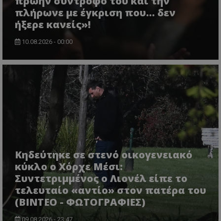
πρώην σύντροφο του και την
πλήρωνε με έγκριση που... δεν
ήξερε κανείς»!
10.08.2026 - 00:00
Κηδεύτηκε σε στενό οικογενειακό
κύκλο ο Χόρχε Μέσι:
Συντετριμμένος ο Λιονέλ είπε το
τελευταίο «αντίο» στον πατέρα του
(ΒΙΝΤΕΟ - ΦΩΤΟΓΡΑΦΙΕΣ)
09.08.2026 - 23:47