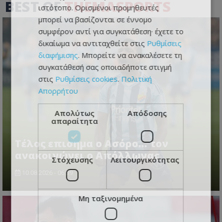
BEST OF
THEMASPORTS
ιστότοπο. Ορισμένοι προμηθευτές
μπορεί να βασίζονται σε έννομο
συμφέρον αντί για συγκατάθεση· έχετε το
δικαίωμα να αντιταχθείτε στις
Ρυθμίσεις
διαφήμισης
. Μπορείτε να ανακαλέσετε τη
συγκατάθεσή σας οποιαδήποτε στιγμή
στις
Ρυθμίσεις cookies
.
Πολιτική
Απορρήτου
Απολύτως
Απόδοσης
απαραίτητα
Tέλος επισημα ο Ασόρο... τον
ανακοινώνει ο Απόλλωνας
Στόχευσης
Λειτουργικότητας
10.08.2026 - 06:39
Μη ταξινομημένα