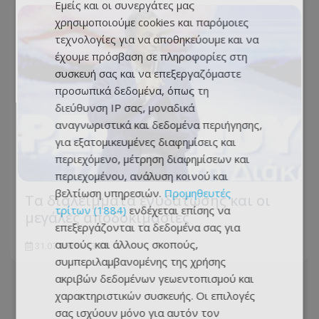
Εμείς και οι συνεργάτες μας
χρησιμοποιούμε cookies και παρόμοιες
τεχνολογίες για να αποθηκεύουμε και να
έχουμε πρόσβαση σε πληροφορίες στη
συσκευή σας και να επεξεργαζόμαστε
προσωπικά δεδομένα, όπως τη
διεύθυνση IP σας, μοναδικά
αναγνωριστικά και δεδομένα περιήγησης,
για εξατομικευμένες διαφημίσεις και
περιεχόμενο, μέτρηση διαφημίσεων και
περιεχομένου, ανάλυση κοινού και
βελτίωση υπηρεσιών.
Προμηθευτές
Τα διαλείμματα ενυδάτωσης και οι
τρίτων (1884)
ενδέχεται επίσης να
μεγάλες αποδοκιμασίες
επεξεργάζονται τα δεδομένα σας για
αυτούς και άλλους σκοπούς,
31.07.2026 - 13:55
συμπεριλαμβανομένης της χρήσης
ακριβών δεδομένων γεωεντοπισμού και
χαρακτηριστικών συσκευής. Οι επιλογές
σας ισχύουν μόνο για αυτόν τον