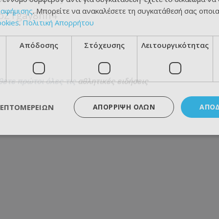
ιαφήμισης
. Μπορείτε να ανακαλέσετε τη συγκατάθεσή σας οποι
/oZTgay8hh4
ookies
.
Πολιτική Απορρήτου
Απόδοσης
Στόχευσης
Λειτουργικότητας
θετε πρώτοι όλες τις
αθλητικές ειδήσεις
ΛΕΠΤΟΜΕΡΕΙΏΝ
ΑΠΌΡΡΙΨΗ ΌΛΩΝ
ΑΠΟ