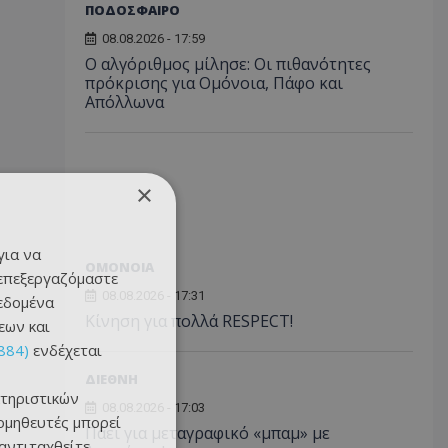
ΠΟΔΟΣΦΑΙΡΟ
08.08.2026 - 17:59
Ο αλγόριθμος μίλησε: Οι πιθανότητες
πρόκρισης για Ομόνοια, Πάφο και
Απόλλωνα
×
για να
ΟΜΟΝΟΙΑ
 επεξεργαζόμαστε
08.08.2026 - 17:31
δεδομένα
Κίνηση για πολλά RESPECT!
εων και
884)
ενδέχεται
ΔΙΕΘΝΗ
τηριστικών
08.08.2026 - 17:03
ομηθευτές μπορεί
Πάει για μεταγραφικό «μπαμ» με
 αντιταχθείτε