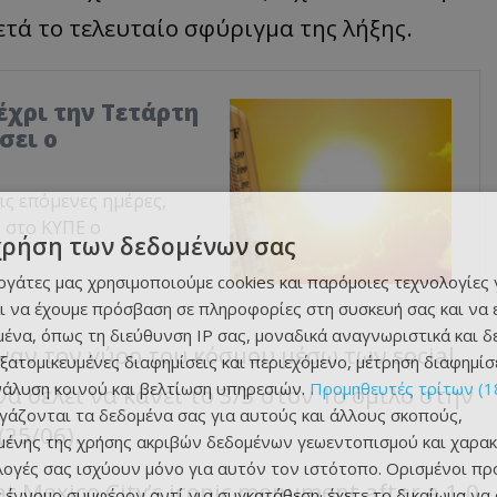
ετά το τελευταίο σφύριγμα της λήξης.
χρι την Τετάρτη
σει ο
ις επόμενες ημέρες,
 στο ΚΥΠΕ ο
χρήση των δεδομένων σας
εργάτες μας χρησιμοποιούμε cookies και παρόμοιες τεχνολογίες 
ι να έχουμε πρόσβαση σε πληροφορίες στη συσκευή σας και να
ένα, όπως τη διεύθυνση IP σας, μοναδικά αναγνωριστικά και 
αν τον γύρο του κόσμου μέσω των social
εξατομικευμένες διαφημίσεις και περιεχόμενο, μέτρηση διαφημίσ
νάλυση κοινού και βελτίωση υπηρεσιών.
Προμηθευτές τρίτων (1
α θέλει να κάνει το 3/3 στον 1ο όμιλο στην
ργάζονται τα δεδομένα σας για αυτούς και άλλους σκοπούς,
25/06).
ένης της χρήσης ακριβών δεδομένων γεωεντοπισμού και χαρακ
ιλογές σας ισχύουν μόνο για αυτόν τον ιστότοπο. Ορισμένοι πρ
t Mexico City’s iconic monument after a 1-0
 έννομο συμφέρον αντί για συγκατάθεση· έχετε το δικαίωμα να