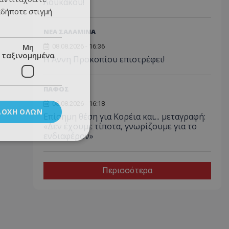
Λουκάκου!
αδήποτε στιγμή
ΝΕΑ ΣΑΛΑΜΙΝΑ
Μη
08.08.2026 - 16:36
ταξινομημένα
Η Άννη Προκοπίου επιστρέφει!
ΠΑΦΟΣ
08.08.2026 - 16:18
ΔΟΧΉ ΌΛΩΝ
Επίσημη θέση για Κορέια και... μεταγραφή:
«Δεν έχουμε τίποτα, γνωρίζουμε για το
ενδιαφέρον»
Περισσότερα