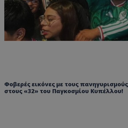
Φοβερές εικόνες με τους πανηγυρισμού
στους «32» του Παγκοσμίου Κυπέλλου!