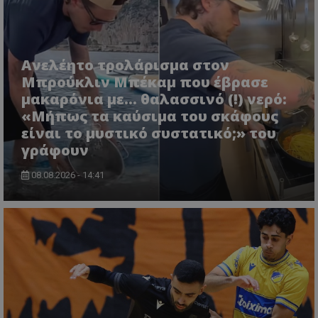
Ανελέητο τρολάρισμα στον
Μπρούκλιν Μπέκαμ που έβρασε
μακαρόνια με... θαλασσινό (!) νερό:
«Μήπως τα καύσιμα του σκάφους
είναι το μυστικό συστατικό;» του
γράφουν
08.08.2026 - 14:41