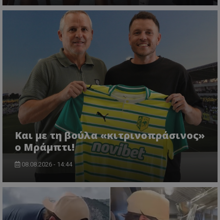
Και με τη βούλα «κιτρινοπράσινος»
ο Μράμπτι!
08.08.2026 - 14:44