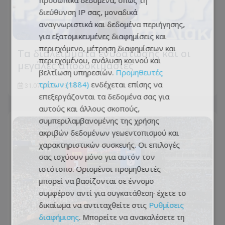
διεύθυνση IP σας, μοναδικά
αναγνωριστικά και δεδομένα περιήγησης,
για εξατομικευμένες διαφημίσεις και
περιεχόμενο, μέτρηση διαφημίσεων και
Τα διαλείμματα ενυδάτωσης και οι
περιεχομένου, ανάλυση κοινού και
μεγάλες αποδοκιμασίες
βελτίωση υπηρεσιών.
Προμηθευτές
τρίτων (1884)
ενδέχεται επίσης να
31.07.2026 - 13:55
επεξεργάζονται τα δεδομένα σας για
αυτούς και άλλους σκοπούς,
συμπεριλαμβανομένης της χρήσης
ακριβών δεδομένων γεωεντοπισμού και
χαρακτηριστικών συσκευής. Οι επιλογές
σας ισχύουν μόνο για αυτόν τον
ιστότοπο. Ορισμένοι προμηθευτές
μπορεί να βασίζονται σε έννομο
συμφέρον αντί για συγκατάθεση· έχετε το
δικαίωμα να αντιταχθείτε στις
Ρυθμίσεις
διαφήμισης
. Μπορείτε να ανακαλέσετε τη