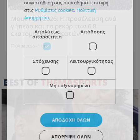
συγκατάθεσή σας οποιαδήποτε στιγμή
στις
Ρυθμίσεις cookies
.
Πολιτική
Απορρήτου
Μουντιάλ 2026: Η προσέλευση ανά
γήπεδο και το ρεκόρ των 6,8
Απολύτως
Απόδοσης
εκατομμυρίων θεατών
απαραίτητα
04.08.2026 - 17:13
Στόχευσης
Λειτουργικότητας
BEST OF
THEMASPORTS
Μη ταξινομημένα
ΑΠΟΔΟΧΉ ΌΛΩΝ
ΑΠΌΡΡΙΨΗ ΌΛΩΝ