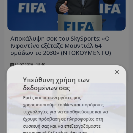
Αποκάλυψη σοκ του SkySports: «O
Ινφαντίνο εξέταζε Μουντιάλ 64
ομάδων το 2030» (ΝΤΟΚΟΥΜΕΝΤΟ)
31.07.2026 - 15:40
×
Υπεύθυνη χρήση των
δεδομένων σας
Εμείς και οι συνεργάτες μας
χρησιμοποιούμε cookies και παρόμοιες
τεχνολογίες για να αποθηκεύουμε και να
έχουμε πρόσβαση σε πληροφορίες στη
συσκευή σας και να επεξεργαζόμαστε
προσωπικά δεδομένα, όπως τη