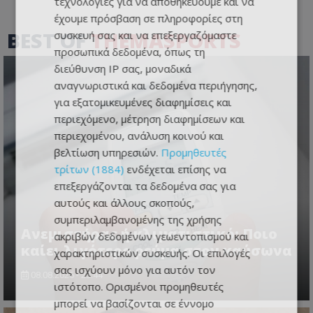
τεχνολογίες για να αποθηκεύουμε και να
έχουμε πρόσβαση σε πληροφορίες στη
BEST OF
THEMASPORTS
συσκευή σας και να επεξεργαζόμαστε
προσωπικά δεδομένα, όπως τη
διεύθυνση IP σας, μοναδικά
αναγνωριστικά και δεδομένα περιήγησης,
για εξατομικευμένες διαφημίσεις και
περιεχόμενο, μέτρηση διαφημίσεων και
περιεχομένου, ανάλυση κοινού και
βελτίωση υπηρεσιών.
Προμηθευτές
τρίτων (1884)
ενδέχεται επίσης να
επεξεργάζονται τα δεδομένα σας για
αυτούς και άλλους σκοπούς,
συμπεριλαμβανομένης της χρήσης
Ανεμιστήρας ή κλιματιστικό; Ποιο
ακριβών δεδομένων γεωεντοπισμού και
καίει λιγότερο ρεύμα στον καύσωνα
χαρακτηριστικών συσκευής. Οι επιλογές
σας ισχύουν μόνο για αυτόν τον
08.08.2026 - 23:44
ιστότοπο. Ορισμένοι προμηθευτές
μπορεί να βασίζονται σε έννομο