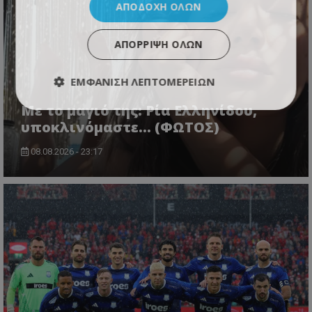
ΑΠΟΔΟΧΉ ΌΛΩΝ
ΑΠΌΡΡΙΨΗ ΌΛΩΝ
ΕΜΦΆΝΙΣΗ ΛΕΠΤΟΜΕΡΕΙΏΝ
Με το μαγιό της: Ρία Ελληνίδου,
υποκλινόμαστε… (ΦΩΤΟΣ)
08.08.2026 - 23:17