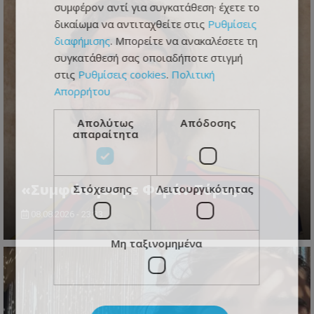
συμφέρον αντί για συγκατάθεση· έχετε το
δικαίωμα να αντιταχθείτε στις
Ρυθμίσεις
διαφήμισης
. Μπορείτε να ανακαλέσετε τη
συγκατάθεσή σας οποιαδήποτε στιγμή
στις
Ρυθμίσεις cookies
.
Πολιτική
Απορρήτου
Απολύτως
Απόδοσης
απαραίτητα
«Συμφώνησε με Φεράν Τόρες»
Στόχευσης
Λειτουργικότητας
08.08.2026 - 23:33
Μη ταξινομημένα