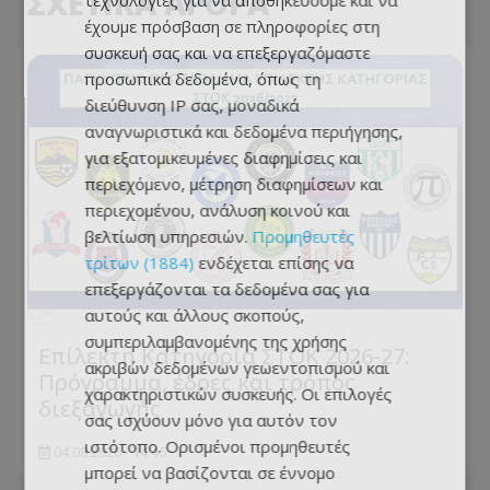
ΣΧΕΤΙΚΑ ΑΡΘΡΑ
τεχνολογίες για να αποθηκεύουμε και να
έχουμε πρόσβαση σε πληροφορίες στη
συσκευή σας και να επεξεργαζόμαστε
προσωπικά δεδομένα, όπως τη
διεύθυνση IP σας, μοναδικά
αναγνωριστικά και δεδομένα περιήγησης,
για εξατομικευμένες διαφημίσεις και
περιεχόμενο, μέτρηση διαφημίσεων και
περιεχομένου, ανάλυση κοινού και
βελτίωση υπηρεσιών.
Προμηθευτές
τρίτων (1884)
ενδέχεται επίσης να
επεξεργάζονται τα δεδομένα σας για
αυτούς και άλλους σκοπούς,
συμπεριλαμβανομένης της χρήσης
Επίλεκτη Κατηγορία ΣΤΟΚ 2026-27:
ακριβών δεδομένων γεωεντοπισμού και
Πρόγραμμα, έδρες και τρόπος
χαρακτηριστικών συσκευής. Οι επιλογές
διεξαγωγής
σας ισχύουν μόνο για αυτόν τον
ιστότοπο. Ορισμένοι προμηθευτές
04.08.2026 - 14:45
μπορεί να βασίζονται σε έννομο