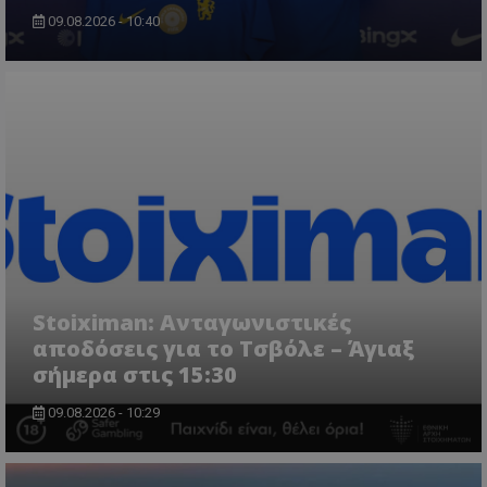
09.08.2026 - 10:40
Stoiximan: Ανταγωνιστικές
αποδόσεις για το Τσβόλε – Άγιαξ
σήμερα στις 15:30
09.08.2026 - 10:29