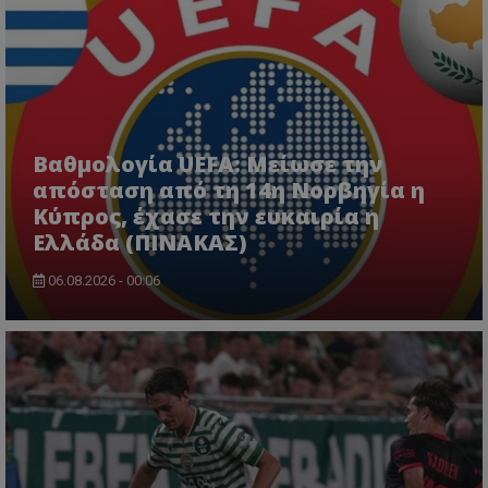
Βαθμολογία UEFA: Μείωσε την
απόσταση από τη 14η Νορβηγία η
Κύπρος, έχασε την ευκαιρία η
Ελλάδα (ΠΙΝΑΚΑΣ)
06.08.2026 - 00:06