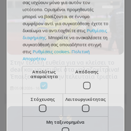
σας ισχύουν μόνο για αυτόν τον
ιστότοπο. Ορισμένοι προμηθευτές
μπορεί να βασίζονται σε έννομο
συμφέρον αντί για συγκατάθεση· έχετε το
δικαίωμα να αντιταχθείτε στις
Ρυθμίσεις
διαφήμισης
. Μπορείτε να ανακαλέσετε τη
συγκατάθεσή σας οποιαδήποτε στιγμή
στις
Ρυθμίσεις cookies
.
Πολιτική
Απορρήτου
Στην τελική ευθεία για να κλείσει το
deal και να ντυθεί στα γαλαζοκίτρινα!
Απολύτως
Απόδοσης
Έπαιξε Ελλάδα την τελευταία τριετία
απαραίτητα
05.08.2026 - 16:47
Στόχευσης
Λειτουργικότητας
Μη ταξινομημένα