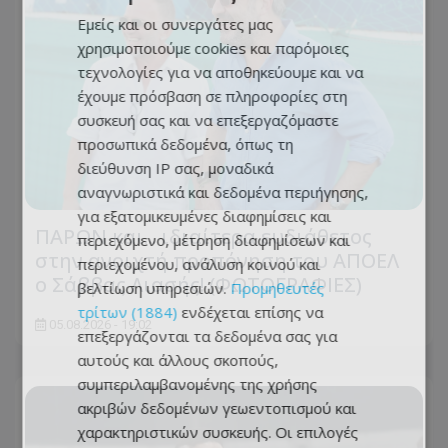
Εμείς και οι συνεργάτες μας
χρησιμοποιούμε cookies και παρόμοιες
τεχνολογίες για να αποθηκεύουμε και να
έχουμε πρόσβαση σε πληροφορίες στη
συσκευή σας και να επεξεργαζόμαστε
προσωπικά δεδομένα, όπως τη
διεύθυνση IP σας, μοναδικά
αναγνωριστικά και δεδομένα περιήγησης,
για εξατομικευμένες διαφημίσεις και
ΠΑΡΩΝ και... ιδιαίτερα ευδιάθετος
περιεχόμενο, μέτρηση διαφημίσεων και
στην ανοιχτή προπόνηση του ΑΠΟΕΛ
περιεχομένου, ανάλυση κοινού και
ο Σάββας Λιασής! (ΦΩΤΟΓΡΑΦΙΕΣ)
βελτίωση υπηρεσιών.
Προμηθευτές
τρίτων (1884)
ενδέχεται επίσης να
05.08.2026 - 19:02
επεξεργάζονται τα δεδομένα σας για
αυτούς και άλλους σκοπούς,
συμπεριλαμβανομένης της χρήσης
ακριβών δεδομένων γεωεντοπισμού και
χαρακτηριστικών συσκευής. Οι επιλογές