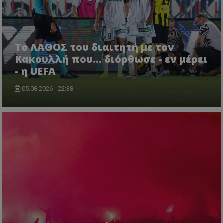
Το ΛΑΘΟΣ του διαιτητή με τον
Κακουλλή που... διόρθωσε - εν μέρει
- η UEFA
05.08.2026 - 22:38