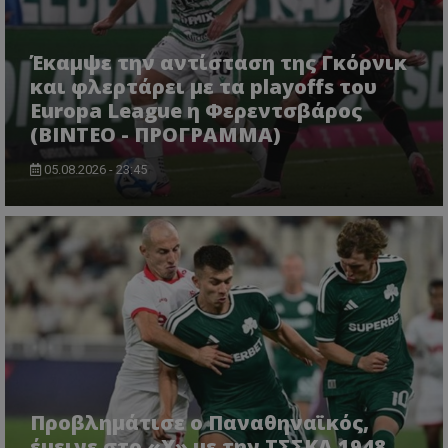
Έκαμψε την αντίσταση της Γκόρνικ
και φλερτάρει με τα playoffs του
Europa League η Φερεντσβάρος
(ΒΙΝΤΕΟ - ΠΡΟΓΡΑΜΜΑ)
05.08.2026 - 23:45
Προβλημάτισε ο Παναθηναϊκός,
έμεινε στο «Χ» με την ΤΣΣΚΑ 1948