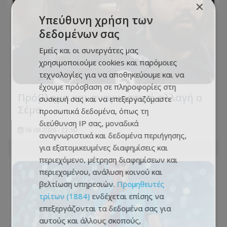
×
Υπεύθυνη χρήση των
δεδομένων σας
Εμείς και οι συνεργάτες μας
χρησιμοποιούμε cookies και παρόμοιες
τεχνολογίες για να αποθηκεύουμε και να
έχουμε πρόσβαση σε πληροφορίες στη
Πρόβλημα και αναγκαστική αλλαγή ο
συσκευή σας και να επεξεργαζόμαστε
Σέμα
προσωπικά δεδομένα, όπως τη
διεύθυνση IP σας, μοναδικά
06.08.2026 - 22:50
αναγνωριστικά και δεδομένα περιήγησης,
για εξατομικευμένες διαφημίσεις και
περιεχόμενο, μέτρηση διαφημίσεων και
περιεχομένου, ανάλυση κοινού και
βελτίωση υπηρεσιών.
Προμηθευτές
τρίτων (1884)
ενδέχεται επίσης να
επεξεργάζονται τα δεδομένα σας για
αυτούς και άλλους σκοπούς,