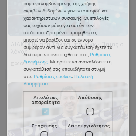
συμπεριλαμβανομένης της χρήσης
ακριβών δεδομένων γεωεντοπισμού και
χαρακτηριστικών συσκευής. Οι επιλογές
σας ισχύουν μόνο για αυτόν τον
ιστότοπο. Ορισμένοι προμηθευτές
μπορεί να βασίζονται σε έννομο
ΔΙΑΚΟΠΗ στο Σάλτσμπουργκ - Ποιος ο
συμφέρον αντί για συγκατάθεση· έχετε το
λόγος...
δικαίωμα να αντιταχθείτε στις
Ρυθμίσεις
διαφήμισης
. Μπορείτε να ανακαλέσετε τη
06.08.2026 - 20:15
συγκατάθεσή σας οποιαδήποτε στιγμή
στις
Ρυθμίσεις cookies
.
Πολιτική
Απορρήτου
Απολύτως
Απόδοσης
απαραίτητα
Στόχευσης
Λειτουργικότητας