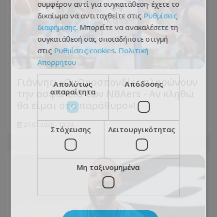
συμφέρον αντί για συγκατάθεση· έχετε το
δικαίωμα να αντιταχθείτε στις
Ρυθμίσεις
διαφήμισης
. Μπορείτε να ανακαλέσετε τη
συγκατάθεσή σας οποιαδήποτε στιγμή
στις
Ρυθμίσεις cookies
.
Πολιτική
Απορρήτου
Γιάννης: «Οι Ομοσπονδίες πληρώνουν
Απολύτως
Απόδοσης
απαραίτητα
την ασφάλεια των NBAers - Αν κληθώ
θα είμαι στο παράθυρο»!
21.07.2026 - 13:24
Στόχευσης
Λειτουργικότητας
Μη ταξινομημένα