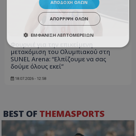
ΑΠΟΔΟΧΉ ΌΛΩΝ
ΑΠΌΡΡΙΨΗ ΌΛΩΝ
ΕΜΦΆΝΙΣΗ ΛΕΠΤΟΜΕΡΕΙΏΝ
Φουρνιέ για την επικείμενη
μετακόμιση του Ολυμπιακού στη
SUNEL Arena: “Ελπίζουμε να σας
δούμε όλους εκεί”
18.07.2026 - 12:58
BEST OF
THEMASPORTS