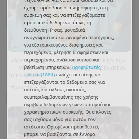
τεχνολογίες για να αποθηκεύουμε και να
έχουμε πρόσβαση σε πληροφορίες στη
συσκευή σας και να επεξεργαζόμαστε
προσωπικά δεδομένα, όπως τη
διεύθυνση IP σας, μοναδικά
αναγνωριστικά και δεδομένα περιήγησης,
για εξατομικευμένες διαφημίσεις και
περιεχόμενο, μέτρηση διαφημίσεων και
«Με απάτησε με αυτές τις παίκτριες»
περιεχομένου, ανάλυση κοινού και
— Viral οι καταγγελίες της Κάρινγκτον
βελτίωση υπηρεσιών.
Προμηθευτές
στο WNBA
τρίτων (1884)
ενδέχεται επίσης να
επεξεργάζονται τα δεδομένα σας για
28.07.2026 - 14:45
αυτούς και άλλους σκοπούς,
συμπεριλαμβανομένης της χρήσης
ακριβών δεδομένων γεωεντοπισμού και
χαρακτηριστικών συσκευής. Οι επιλογές
σας ισχύουν μόνο για αυτόν τον
ιστότοπο. Ορισμένοι προμηθευτές
μπορεί να βασίζονται σε έννομο