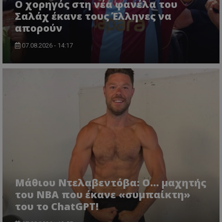
Ο χορηγός στη νέα φανέλα του
Σαλάχ έκανε τους Έλληνες να
απορούν
07.08.2026 - 14:17
Μάθιου Ντελαβεντόβα: Ο… μαχητής
του NBA που έκανε «συμπαίκτη»
του το ChatGPT!