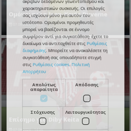
ακριβών δεδομένων γεωεντοπισμού και
χαρακτηριστικών συσκευής. Οι επιλογές
Ομόνοια για Jean-Kevin Duverne
σας ισχύουν μόνο για αυτόν τον
ιστότοπο. Ορισμένοι προμηθευτές
07.08.2026 - 14:38
μπορεί να βασίζονται σε έννομο
συμφέρον αντί για συγκατάθεση· έχετε το
δικαίωμα να αντιταχθείτε στις
Ρυθμίσεις
διαφήμισης
. Μπορείτε να ανακαλέσετε τη
συγκατάθεσή σας οποιαδήποτε στιγμή
στις
Ρυθμίσεις cookies
.
Πολιτική
Απορρήτου
Απολύτως
Απόδοσης
απαραίτητα
Στόχευσης
Λειτουργικότητας
Επίσημο για Diby Keita
07.08.2026 - 14:36