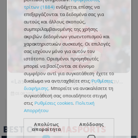
τρίτων (1884)
ενδέχεται επίσης να
επεξεργάζονται τα δεδομένα σας για
αυτούς και άλλους σκοπούς,
συμπεριλαμβανομένης της χρήσης
ακριβών δεδομένων γεωεντοπισμού και
χαρακτηριστικών συσκευής. Οι επιλογές
σας ισχύουν μόνο για αυτόν τον
ιστότοπο. Ορισμένοι προμηθευτές
μπορεί να βασίζονται σε έννομο
συμφέρον αντί για συγκατάθεση· έχετε το
«Last dance» για παίχτη της Μπραν...
δικαίωμα να αντιταχθείτε στις
Ρυθμίσεις
διαφήμισης
. Μπορείτε να ανακαλέσετε τη
03.08.2026 - 07:15
συγκατάθεσή σας οποιαδήποτε στιγμή
στις
Ρυθμίσεις cookies
.
Πολιτική
Απορρήτου
Απολύτως
Απόδοσης
BEST OF
THEMASPORTS
απαραίτητα