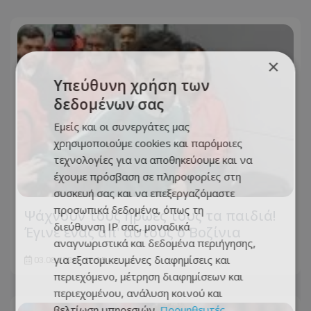
×
Υπεύθυνη χρήση των
δεδομένων σας
Εμείς και οι συνεργάτες μας
χρησιμοποιούμε cookies και παρόμοιες
τεχνολογίες για να αποθηκεύουμε και να
έχουμε πρόσβαση σε πληροφορίες στη
συσκευή σας και να επεξεργαζόμαστε
προσωπικά δεδομένα, όπως τη
Ψάχνουν τους ήρωες τους τα παιδιά!
διεύθυνση IP σας, μοναδικά
Έγινε ένας απ' αυτούς ο Βοζίνια
αναγνωριστικά και δεδομένα περιήγησης,
για εξατομικευμένες διαφημίσεις και
03.08.2026 - 12:15
περιεχόμενο, μέτρηση διαφημίσεων και
περιεχομένου, ανάλυση κοινού και
βελτίωση υπηρεσιών.
Προμηθευτές