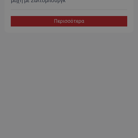
μάχη με Σάλτσμπουργκ
Περισσότερα