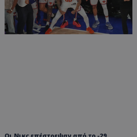
Οι Νικς επέστρεψαν από το -29,