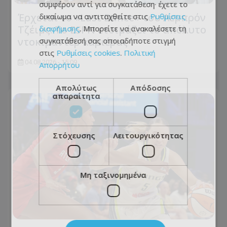
συμφέρον αντί για συγκατάθεση· έχετε το
Έρχεται το «Last Dance» του Λεμπρόν
δικαίωμα να αντιταχθείτε στις
Ρυθμίσεις
Τζέιμς: Το ESPN ετοιμάζει το απόλυτο
διαφήμισης
. Μπορείτε να ανακαλέσετε τη
ντοκιμαντέρ καριέρας
συγκατάθεσή σας οποιαδήποτε στιγμή
στις
Ρυθμίσεις cookies
.
Πολιτική
04.08.2026 - 15:09
Απορρήτου
Απολύτως
Απόδοσης
απαραίτητα
Στόχευσης
Λειτουργικότητας
Μη ταξινομημένα