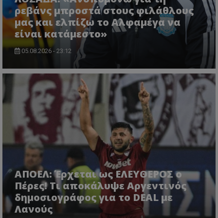
ρεβάνς μπροστά στους φιλάθλους
μας και ελπίζω το Αλφαμέγα να
είναι κατάμεστο»
05.08.2026 - 23:12
ΑΠΟΕΛ: Έρχεται ως ΕΛΕΥΘΕΡΟΣ ο
Πέρες! Τι αποκάλυψε Αργεντινός
δημοσιογράφος για το DEAL με
Λανούς