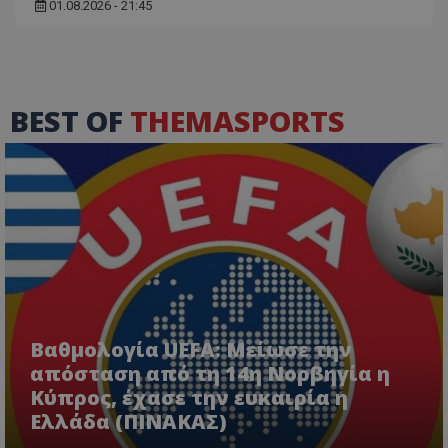
01.08.2026 - 21:45
BEST OF
THEMASPORTS
Βαθμολογία UEFA: Μείωσε την
απόσταση από τη 14η Νορβηγία η
Κύπρος, έχασε την ευκαιρία η
Ελλάδα (ΠΙΝΑΚΑΣ)