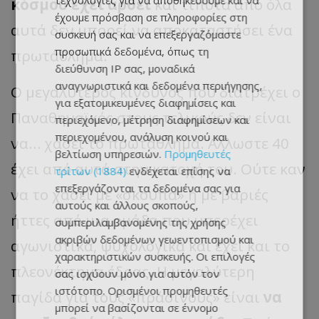
τεχνολογίες για να αποθηκεύουμε και να
κόσμου έχει αρθεί
και τίποτα από όλα
έχουμε πρόσβαση σε πληροφορίες στη
αυτά δεν μπορεί να αποκαταστήσει ένα
συσκευή σας και να επεξεργαζόμαστε
προσωπικά δεδομένα, όπως τη
πρωτάθλημα.
διεύθυνση IP σας, μοναδικά
αναγνωριστικά και δεδομένα περιήγησης,
Ο μεγαλύτερος κίνδυνος που διατρέχει ο
για εξατομικευμένες διαφημίσεις και
Παναθηναϊκός στους τελικούς δεν είναι
περιεχόμενο, μέτρηση διαφημίσεων και
περιεχομένου, ανάλυση κοινού και
να… χάσει το πρωτάθλημα. Άλλωστε 40
βελτίωση υπηρεσιών.
Προμηθευτές
έχει από αυτά στην κατοχή του. Ούτε καν
τρίτων (1884)
ενδέχεται επίσης να
επεξεργάζονται τα δεδομένα σας για
να το χάσει με «σκούπα» ή με βαριές
αυτούς και άλλους σκοπούς,
ήττες από μια ομάδα που υπερέχει
συμπεριλαμβανομένης της χρήσης
ακριβών δεδομένων γεωεντοπισμού και
αγωνιστικά, ψυχολογικά και έχει και το
χαρακτηριστικών συσκευής. Οι επιλογές
πλεονέκτημα έδρας. Η μεγαλύτερη
σας ισχύουν μόνο για αυτόν τον
ιστότοπο. Ορισμένοι προμηθευτές
παγίδα για τους «πράσινους» είναι
να
μπορεί να βασίζονται σε έννομο