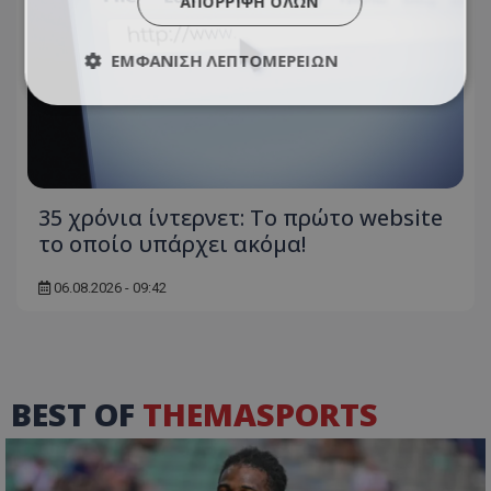
ΑΠΌΡΡΙΨΗ ΌΛΩΝ
ΕΜΦΆΝΙΣΗ ΛΕΠΤΟΜΕΡΕΙΏΝ
35 χρόνια ίντερνετ: Το πρώτο website
το οποίο υπάρχει ακόμα!
06.08.2026 - 09:42
BEST OF
THEMASPORTS