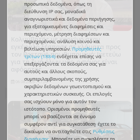
προσωπικά δεδομένα, όπως τη
διεύθυνση IP σας, μοναδικά
αναγνωριστικά και δεδομένα περιήγησης,
για εξατομικευμένες διαφημίσεις και
περιεχόμενο, μέτρηση διαφημίσεων και
Κολυμβητής με καρκίνο στον
περιεχομένου, ανάλυση κοινού και
εγκέφαλο ξέσπασε σε κλάματα προς
βελτίωση υπηρεσιών.
Προμηθευτές
τον Βρετανό πρωθυπουργό: Ικετεύω
τρίτων (1884)
ενδέχεται επίσης να
για τη ζωή όλων μας, ο πόνος είναι
επεξεργάζονται τα δεδομένα σας για
αφόρητος
αυτούς και άλλους σκοπούς,
συμπεριλαμβανομένης της χρήσης
06.08.2026 - 17:26
ακριβών δεδομένων γεωεντοπισμού και
χαρακτηριστικών συσκευής. Οι επιλογές
σας ισχύουν μόνο για αυτόν τον
ιστότοπο. Ορισμένοι προμηθευτές
μπορεί να βασίζονται σε έννομο
συμφέρον αντί για συγκατάθεση· έχετε το
δικαίωμα να αντιταχθείτε στις
Ρυθμίσεις
διαφήμισης
. Μπορείτε να ανακαλέσετε τη