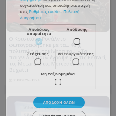
συγκατάθεσή σας οποιαδήποτε στιγμή
στις
Ρυθμίσεις cookies
.
Πολιτική
Απορρήτου
Απολύτως
Απόδοσης
απαραίτητα
Ο Κριστιάνο Ρονάλντο
φωτογραφήθηκε με τα... 40 (!)
πολυτελή αυτοκίνητα του: «Τα
Στόχευσης
Λειτουργικότητας
παιχνίδια μου» έγραψε για τις Ferrari,
τις McLaren, τις Mercedes και τις
Bugatti
Μη ταξινομημένα
06.08.2026 - 11:24
ΑΠΟΔΟΧΉ ΌΛΩΝ