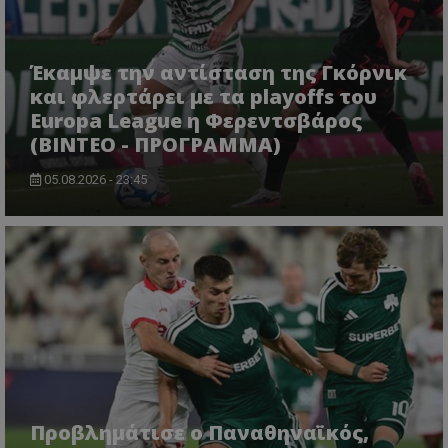
Έκαμψε την αντίσταση της Γκόρνικ
και φλερτάρει με τα playoffs του
Europa League η Φερεντσβάρος
(ΒΙΝΤΕΟ - ΠΡΟΓΡΑΜΜΑ)
05.08.2026 - 23:45
Προβλημάτισε ο Παναθηναϊκός,