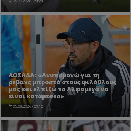
05.08.2026 - 23:23
ΛΟΣΑΔΑ: «Ανυπομονώ για τη
ρεβάνς μπροστά στους φιλάθλους
μας και ελπίζω το Αλφαμέγα να
είναι κατάμεστο»
05.08.2026 - 23:12