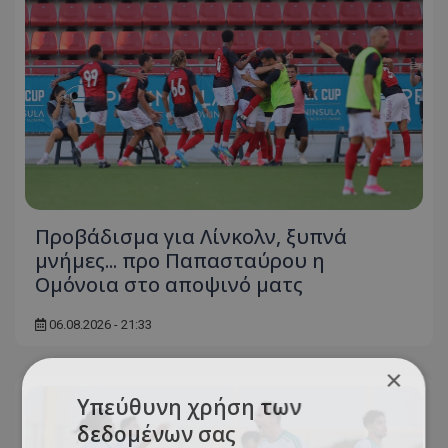
Προβάδισμα για Λίνκολν, ξυπνά
μνήμες... προ Παπασταύρου η
Ομόνοια στο αποψινό ματς
06.08.2026 - 21:33
×
Υπεύθυνη χρήση των
δεδομένων σας