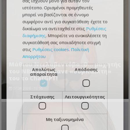
σας ισχύουν μόνο για αυτόν τον
ιστότοπο. Ορισμένοι προμηθευτές
μπορεί να βασίζονται σε έννομο
συμφέρον αντί για συγκατάθεση· έχετε το
δικαίωμα να αντιταχθείτε στις
Ρυθμίσεις
διαφήμισης
. Μπορείτε να ανακαλέσετε τη
συγκατάθεσή σας οποιαδήποτε στιγμή
στις
Ρυθμίσεις cookies
.
Πολιτική
Απορρήτου
Μάθιου Ντελαβεντόβα: Ο… μαχητής
Απολύτως
Απόδοσης
του NBA που έκανε «συμπαίκτη»
απαραίτητα
του το ChatGPT!
07.08.2026 - 13:55
Στόχευσης
Λειτουργικότητας
Μη ταξινομημένα