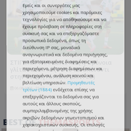
Εμείς και οι συνεργάτες μας
χρησιμοποιούμε cookies και παρόμοιες
τεχνολογίες για να αποθηκεύουμε και να
έχουμε πρόσβαση σε πληροφορίες στη
συσκευή σας και να επεξεργαζόμαστε
προσωπικά δεδομένα, όπως τη
διεύθυνση IP σας, μοναδικά
αναγνωριστικά και δεδομένα περιήγησης,
ΣΤΙΓΜΙΟΤΥΠΑ: Δείτε πως η Ομόνοια
για εξατομικευμένες διαφημίσεις και
γλίτωσε το... κάζο στο 93' απέναντι
περιεχόμενο, μέτρηση διαφημίσεων και
στην άσημη Λίνκολν (ΒΙΝΤΕΟ)
περιεχομένου, ανάλυση κοινού και
βελτίωση υπηρεσιών.
Προμηθευτές
06.08.2026 - 22:07
τρίτων (1884)
ενδέχεται επίσης να
επεξεργάζονται τα δεδομένα σας για
αυτούς και άλλους σκοπούς,
συμπεριλαμβανομένης της χρήσης
ακριβών δεδομένων γεωεντοπισμού και
BEST OF
THEMASPORTS
χαρακτηριστικών συσκευής. Οι επιλογές