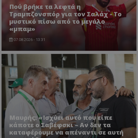
Πού βρήκε τα λεφτά η
Τραμπζονσπόρ για τον Σαλάχ - Το
μυστικό πίσω από το μεγάλο
«μπαμ»
07.08.2026 - 13:31
Μαυρής: «Ισχύει αυτό που είπε
κάποτε ο Σαβέφσκι – Αν δεν τα
καταφέρουμε να απέναντι σε αυτή