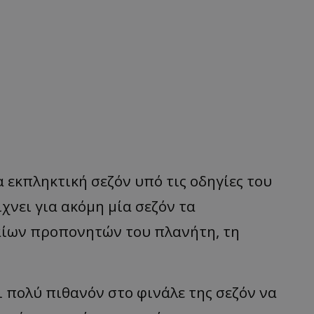
α
εκ
π
ληκτική
σεζόν
υπό
τις
οδηγίες
του
ίχνει
γι
α α
κόμη
μί
α
σεζόν
τα
α
ίων
π
ρο
π
ονητών
του
πλα
νήτη
,
τη
ι π
ολύ
π
ιθ
α
νόν
στο
φινάλε
της
σεζόν
να