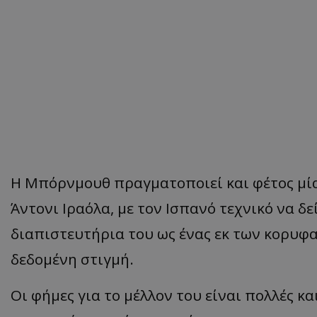
Η Μπ
όρνμουθ
πρα
γμ
α
το
π
οιεί
και
φέτος
μί
Άντονι
Ιρ
α
όλ
α,
με
τον
Ισ
πα
νό
τεχνικό
να
δε
δι
απ
ιστευτήρι
α
του
ως
έν
ας
εκ
των
κορυφ
δεδομένη
στιγμή
.
Οι
φήμες
γι
α
το
μέλλον
του
είν
αι π
ολλές
κα