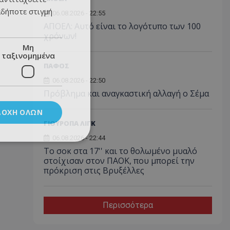
αδήποτε στιγμή
06.08.2026 - 22:55
ΑΠΟΕΛ: Αυτό είναι το λογότυπο των 100
χρόνων!
Μη
ταξινομημένα
ΠΑΦΟΣ
06.08.2026 - 22:50
Πρόβλημα και αναγκαστική αλλαγή ο Σέμα
ΔΟΧΉ ΌΛΩΝ
ΓΙΟΥΡΟΠΑ ΛΙΓΚ
06.08.2026 - 22:44
Το σοκ στα 17'' και το θολωμένο μυαλό
στοίχισαν στον ΠΑΟΚ, που μπορεί την
πρόκριση στις Βρυξέλλες
Περισσότερα