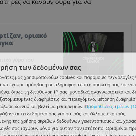
στήρες
να
κάνουν
ουρά
γι
α να
αρτίζαν, οριακό
άγκα
ατικό γύρο του
χρήση των δεδομένων σας
εργάτες μας χρησιμοποιούμε cookies και παρόμοιες τεχνολογίες 
ι να έχουμε πρόσβαση σε πληροφορίες στη συσκευή σας και να
ένα, όπως τη διεύθυνση IP σας, μοναδικά αναγνωριστικά και 
σοβαρά το ενδεχόμενο να
του
δώσει τα
εξατομικευμένες διαφημίσεις και περιεχόμενο, μέτρηση διαφημίσ
ερ
θα αποτελέσει σύντομα παρελθόν από
νάλυση κοινού και βελτίωση υπηρεσιών.
Προμηθευτές τρίτων (1
ργάζονται τα δεδομένα σας για αυτούς και άλλους σκοπούς,
ένης της χρήσης ακριβών δεδομένων γεωεντοπισμού και χαρακ
ιλογές σας ισχύουν μόνο για αυτόν τον ιστότοπο. Ορισμένοι πρ
όπεδο της Μπάγερ
Λεβερκούζεν
, με τους
 έννομο συμφέρον αντί για συγκατάθεση· έχετε το δικαίωμα να