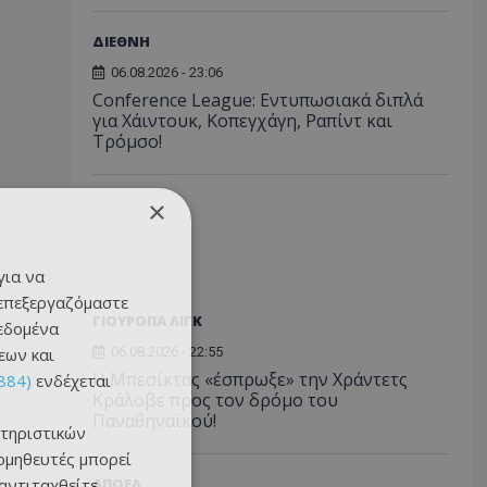
ΔΙΕΘΝΗ
06.08.2026 - 23:06
Conference League: Εντυπωσιακά διπλά
για Χάιντουκ, Κοπεγχάγη, Ραπίντ και
Τρόμσο!
×
για να
 επεξεργαζόμαστε
ΓΙΟΥΡΟΠΑ ΛΙΓΚ
δεδομένα
εων και
06.08.2026 - 22:55
Η Μπεσίκτας «έσπρωξε» την Χράντετς
884)
ενδέχεται
Κράλοβε προς τον δρόμο του
Παναθηναϊκού!
τηριστικών
ομηθευτές μπορεί
 αντιταχθείτε
ΑΠΟΕΛ