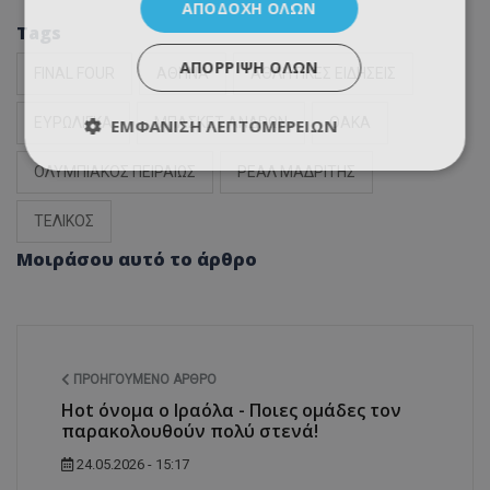
ΑΠΟΔΟΧΉ ΌΛΩΝ
Tags
ΑΠΌΡΡΙΨΗ ΌΛΩΝ
FINAL FOUR
ΑΘΗΝΑ
ΑΘΛΗΤΙΚΕΣ ΕΙΔΗΣΕΙΣ
ΕΥΡΩΛΙΓΚΑ
ΜΠΑΣΚΕΤ ΑΝΔΡΩΝ
ΟΑΚΑ
ΕΜΦΆΝΙΣΗ ΛΕΠΤΟΜΕΡΕΙΏΝ
ΟΛΥΜΠΙΑΚΟΣ ΠΕΙΡΑΙΩΣ
ΡΕΑΛ ΜΑΔΡΙΤΗΣ
ΤΕΛΙΚΟΣ
Μοιράσου αυτό το άρθρο
ΠΡΟΗΓΟΎΜΕΝΟ ΆΡΘΡΟ
Hot όνομα ο Ιραόλα - Ποιες ομάδες τον
παρακολουθούν πολύ στενά!
24.05.2026 - 15:17