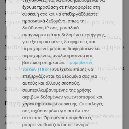
τεχνολογίες για να αποθηκεύουμε και να
του απέναντι στη Χάποελ (10,2π., 5
έχουμε πρόσβαση σε πληροφορίες στη
ριμπ.), όμως δεν είναι σε θέση να
συσκευή σας και να επεξεργαζόμαστε
προσωπικά δεδομένα, όπως τη
αγωνιστεί απέναντι στους Πειραιώτες.
διεύθυνση IP σας, μοναδικά
αναγνωριστικά και δεδομένα περιήγησης,
Η Ρεάλ Μαδρίτης είναι πληγωμένη, όμως
για εξατομικευμένες διαφημίσεις και
διαθέτει παίκτες με παραστάσεις υψηλού
περιεχόμενο, μέτρηση διαφημίσεων και
περιεχομένου, ανάλυση κοινού και
επιπέδου, είναι μια ομάδα που
βελτίωση υπηρεσιών.
Προμηθευτές
στηρίζεται στη σκληράδα της στην άμυνα
τρίτων (1884)
ενδέχεται επίσης να
επεξεργάζονται τα δεδομένα σας για
και παραμένει επικίνδυνη παρά τις
αυτούς και άλλους σκοπούς,
απουσίες.
συμπεριλαμβανομένης της χρήσης
ακριβών δεδομένων γεωεντοπισμού και
Πηγή: Gazzetta.gr
χαρακτηριστικών συσκευής. Οι επιλογές
σας ισχύουν μόνο για αυτόν τον
Ακολουθήστε το
Themasports.com στο Google News
και
ιστότοπο. Ορισμένοι προμηθευτές
μάθετε πρώτοι όλες τις
αθλητικές ειδήσεις
μπορεί να βασίζονται σε έννομο