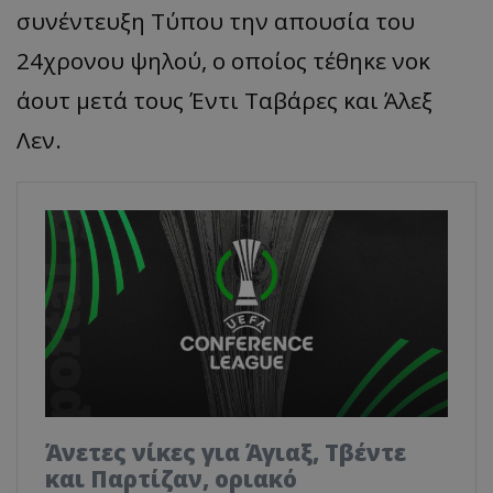
συνέντευξη Τύπου την απουσία του
24χρονου ψηλού, ο οποίος τέθηκε νοκ
άουτ μετά τους Έντι Ταβάρες και Άλεξ
Λεν.
Άνετες νίκες για Άγιαξ, Τβέντε
και Παρτίζαν, οριακό