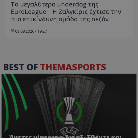
Το μεγαλύτερο underdog της
EuroLeague – Η Ζαλγκίρις έχτισε την
πιο επικίνδυνη ομάδα της σεζόν
03.08.2026 - 19:27
BEST OF
THEMASPORTS
Άνετες νίκες για Άγιαξ, Τβέντε και