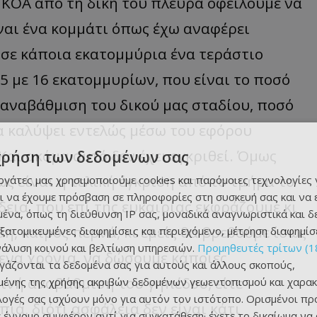
ΚΟΑ από τη δική του πλευρά οφείλουμε να
είναι ένα κομμάτι όπως έχω αναφέρει
 σε κάποια εκατομμύρια ένα τεράστιο
5 με 16 εκατομμυρίων, που είναι το ποσό
 αναβάθμιση του δικού μας σταδίου, ποσό
θα καλύψει εντελώς μέσω του εφόρου
αι ακόμα αυτό δεν έχει εγκριθεί. Όμως
χρήση των δεδομένων σας
ς είναι η τελική έγκριση από το τμήμα το
εργάτες μας χρησιμοποιούμε cookies και παρόμοιες τεχνολογίες 
ι να έχουμε πρόσβαση σε πληροφορίες στη συσκευή σας και να
εια, που επί της ευκαιρίας εκφράζουμε κι
ένα, όπως τη διεύθυνση IP σας, μοναδικά αναγνωριστικά και 
η, καιρός περνά, κι εμείς θα βρεθούμε ίσως
εξατομικευμένες διαφημίσεις και περιεχόμενο, μέτρηση διαφημίσ
νάλυση κοινού και βελτίωση υπηρεσιών.
Προμηθευτές τρίτων (1
ενα χρόνια, να δώσουμε κάποιες
ργάζονται τα δεδομένα σας για αυτούς και άλλους σκοπούς,
ινή αναβάθμιση του γηπέδου, είτε
ένης της χρήσης ακριβών δεδομένων γεωεντοπισμού και χαρακ
ιλογές σας ισχύουν μόνο για αυτόν τον ιστότοπο. Ορισμένοι πρ
ιά, διότι ασφάλεια δεν είναι κάτι
 έννομο συμφέρον αντί για συγκατάθεση· έχετε το δικαίωμα να