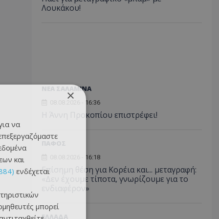
Λουκάκου!
ΝΕΑ ΣΑΛΑΜΙΝΑ
×
08.08.2026 - 16:36
Η Άννη Προκοπίου επιστρέφει!
για να
 επεξεργαζόμαστε
ΠΑΦΟΣ
δεδομένα
08.08.2026 - 16:18
εων και
Επίσημη θέση για Κορέια και... μεταγραφή:
884)
ενδέχεται
«Δεν έχουμε τίποτα, γνωρίζουμε για το
ενδιαφέρον»
τηριστικών
ομηθευτές μπορεί
ΕΛΛΑΔΑ
 αντιταχθείτε