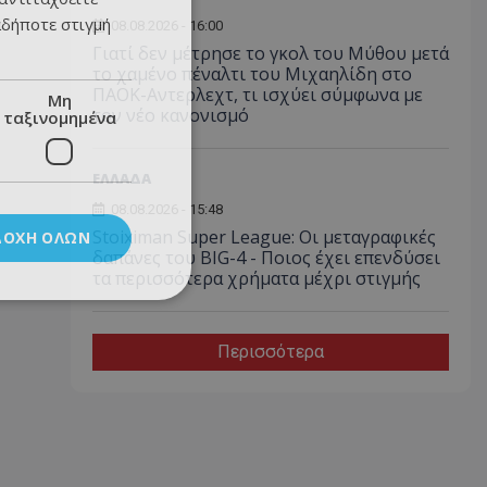
αδήποτε στιγμή
08.08.2026 - 16:00
Γιατί δεν μέτρησε το γκολ του Μύθου μετά
το χαμένο πέναλτι του Μιχαηλίδη στο
ΠΑΟΚ-Αντερλεχτ, τι ισχύει σύμφωνα με
Μη
τον νέο κανονισμό
ταξινομημένα
ΕΛΛΑΔΑ
08.08.2026 - 15:48
Stoiximan Super League: Οι μεταγραφικές
ΔΟΧΉ ΌΛΩΝ
δαπάνες του BIG-4 - Ποιος έχει επενδύσει
τα περισσότερα χρήματα μέχρι στιγμής
Περισσότερα