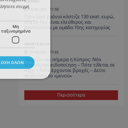
ΔΙΕΘΝΗ
αδήποτε στιγμή
09.08.2026 - 11:50
Πριν λίγα χρόνια κόστιζε 130 εκατ. ευρώ,
στα 26 του είναι ελεύθερος και
Μη
προπονείται με ομάδα 10ης κατηγορίας
ταξινομημένα
SPORTS PLUS
09.08.2026 - 11:33
«Καμίνι» και σήμερα η Κύπρος: Νέα
ΔΟΧΉ ΌΛΩΝ
κίτρινη προειδοποίηση – Πότε τίθεται σε
ισχύ – Πότε έρχονται βροχές – Δείτε
αναλυτικά το «μενού»
Περισσότερα