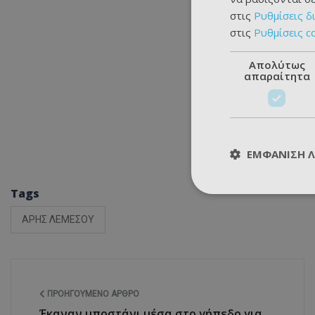
στις
Ρυθμίσεις δ
στις
Ρυθμίσεις c
Απολύτως
απαραίτητα
ΕΜΦΆΝΙΣΗ 
Tags
ΑΡΗΣ ΛΕΜΕΣΟΥ
ΠΡΟΗΓΟΎΜΕΝΟ ΆΡΘΡΟ
Έκαναν μποστάνι μέσα στο γήπεδο για