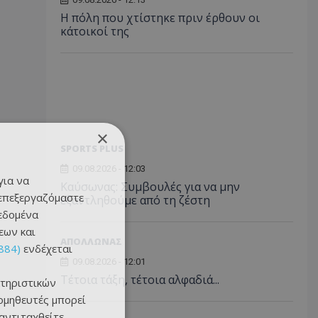
Η πόλη που χτίστηκε πριν έρθουν οι
κάτοικοί της
×
SPORTS PLUS
09.08.2026 - 12:03
για να
Kαύσωνας: Συμβουλές για να μην
 επεξεργαζόμαστε
εξαντληθούμε από τη ζέστη
δεδομένα
εων και
ΑΠΟΛΛΩΝΑΣ
884)
ενδέχεται
09.08.2026 - 12:01
Τέτοια τάξη, τέτοια αλφαδιά...
τηριστικών
ομηθευτές μπορεί
 αντιταχθείτε