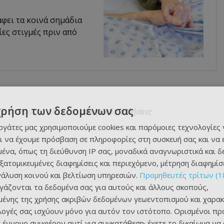
φει τα κοινά σημάδια
ες στιγμές πριν από
χρήση των δεδομένων σας
θετε πρώτοι όλες τις
αθλητικές ειδήσεις
εργάτες μας χρησιμοποιούμε cookies και παρόμοιες τεχνολογίες 
ι να έχουμε πρόσβαση σε πληροφορίες στη συσκευή σας και να
ένα, όπως τη διεύθυνση IP σας, μοναδικά αναγνωριστικά και 
εξατομικευμένες διαφημίσεις και περιεχόμενο, μέτρηση διαφημίσ
νάλυση κοινού και βελτίωση υπηρεσιών.
Προμηθευτές τρίτων (1
ργάζονται τα δεδομένα σας για αυτούς και άλλους σκοπούς,
ένης της χρήσης ακριβών δεδομένων γεωεντοπισμού και χαρακ
ιλογές σας ισχύουν μόνο για αυτόν τον ιστότοπο. Ορισμένοι πρ
 έννομο συμφέρον αντί για συγκατάθεση· έχετε το δικαίωμα να