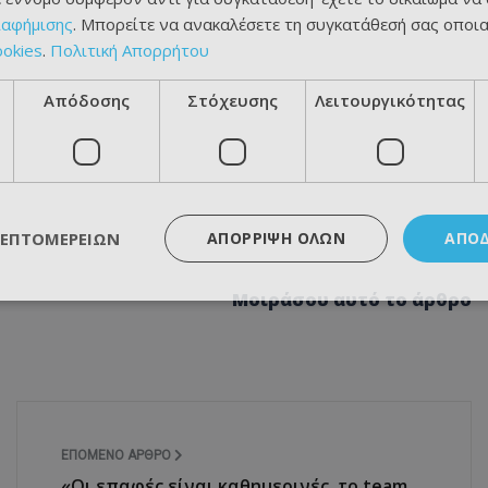
ιαφήμισης
. Μπορείτε να ανακαλέσετε τη συγκατάθεσή σας οποι
ookies
.
Πολιτική Απορρήτου
Απόδοσης
Στόχευσης
Λειτουργικότητας
ΛΕΠΤΟΜΕΡΕΙΏΝ
ΑΠΌΡΡΙΨΗ ΌΛΩΝ
ΑΠΟ
Μοιράσου αυτό το άρθρο
ΕΠΌΜΕΝΟ ΆΡΘΡΟ
«Οι επαφές είναι καθημερινές, το team