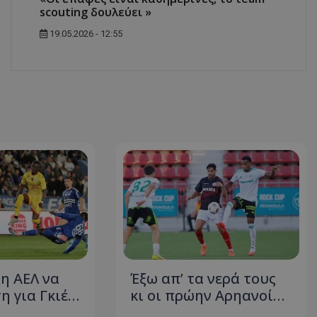
scouting δουλεύει »
19.05.2026 - 12:55
 η ΑΕΛ να
Έξω απ’ τα νερά τους
η για Γκιέ…
κι οι πρώην Αρηανοί…