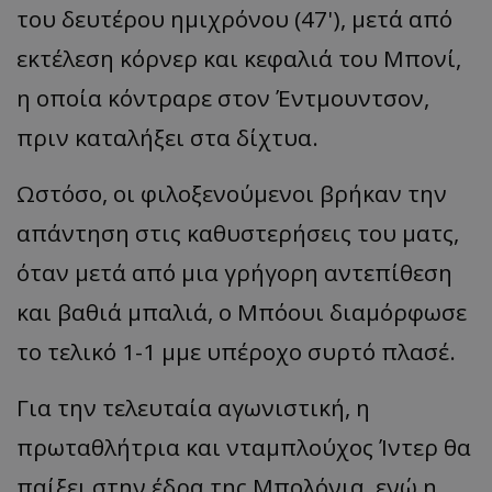
του δευτέρου ημιχρόνου (47'), μετά από
εκτέλεση κόρνερ και κεφαλιά του
Μπονί
,
η οποία κόντραρε στον
Έντμουντσον
,
πριν καταλήξει στα δίχτυα.
Ωστόσο, οι φιλοξενούμενοι βρήκαν την
απάντηση στις καθυστερήσεις του ματς,
όταν μετά από μια γρήγορη αντεπίθεση
και βαθιά μπαλιά, ο
Μπόουι
διαμόρφωσε
το τελικό 1-1
μμε
υπέροχο συρτό πλασέ.
Για την τελευταία αγωνιστική, η
πρωταθλήτρια και νταμπλούχος
Ίντερ
θα
παίξει στην έδρα της Μπολόνια, ενώ η