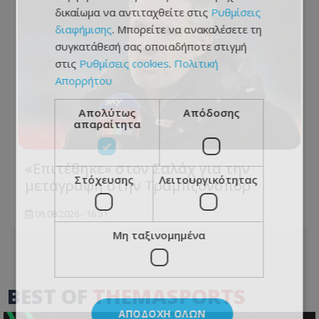
δικαίωμα να αντιταχθείτε στις
Ρυθμίσεις
διαφήμισης
. Μπορείτε να ανακαλέσετε τη
συγκατάθεσή σας οποιαδήποτε στιγμή
στις
Ρυθμίσεις cookies
.
Πολιτική
Απορρήτου
Απολύτως
Απόδοσης
απαραίτητα
«Επιτέθηκε» στον Σαλάχ για την
Στόχευσης
Λειτουργικότητας
μεταγραφή στην Τραμπζονσπόρ
06.08.2026 - 16:31
Μη ταξινομημένα
BEST OF
THEMASPORTS
ΑΠΟΔΟΧΉ ΌΛΩΝ