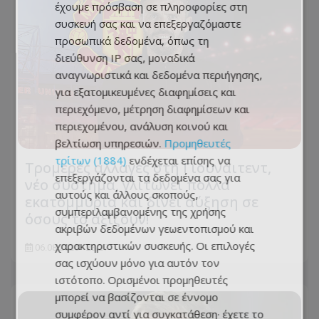
έχουμε πρόσβαση σε πληροφορίες στη
συσκευή σας και να επεξεργαζόμαστε
προσωπικά δεδομένα, όπως τη
διεύθυνση IP σας, μοναδικά
αναγνωριστικά και δεδομένα περιήγησης,
για εξατομικευμένες διαφημίσεις και
περιεχόμενο, μέτρηση διαφημίσεων και
περιεχομένου, ανάλυση κοινού και
βελτίωση υπηρεσιών.
Προμηθευτές
τρίτων (1884)
ενδέχεται επίσης να
Τρομερές αλλαγές στη Γιουνάιτεντ,
επεξεργάζονται τα δεδομένα σας για
νέο σύστημα, γλιτώνει πολλά
αυτούς και άλλους σκοπούς,
εκατομμύρια και δίνει αύξηση σε
συμπεριλαμβανομένης της χρήσης
όσους το αξίζουν!
ακριβών δεδομένων γεωεντοπισμού και
χαρακτηριστικών συσκευής. Οι επιλογές
06.08.2026 - 23:27
σας ισχύουν μόνο για αυτόν τον
ιστότοπο. Ορισμένοι προμηθευτές
μπορεί να βασίζονται σε έννομο
συμφέρον αντί για συγκατάθεση· έχετε το