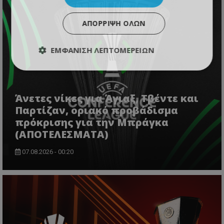
ΑΠΌΡΡΙΨΗ ΌΛΩΝ
ΕΜΦΆΝΙΣΗ ΛΕΠΤΟΜΕΡΕΙΏΝ
Άνετες νίκες για Άγιαξ, Τβέντε και
Παρτίζαν, οριακό προβάδισμα
πρόκρισης για την Μπράγκα
(ΑΠΟΤΕΛΕΣΜΑΤΑ)
07.08.2026 - 00:20