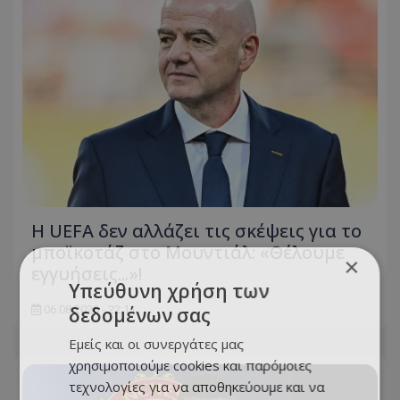
Η UEFA δεν αλλάζει τις σκέψεις για το
μποϊκοτάζ στο Μουντιάλ: «Θέλουμε
×
εγγυήσεις...»!
Υπεύθυνη χρήση των
δεδομένων σας
06.08.2026 - 22:11
Εμείς και οι συνεργάτες μας
χρησιμοποιούμε cookies και παρόμοιες
τεχνολογίες για να αποθηκεύουμε και να