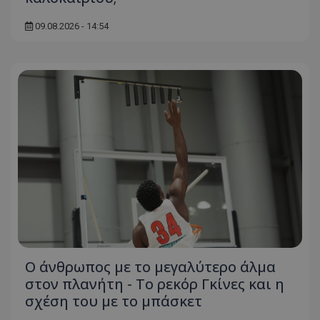
09.08.2026 - 14:54
Ο άνθρωπος με το μεγαλύτερο άλμα
στον πλανήτη - Το ρεκόρ Γκίνες και η
σχέση του με το μπάσκετ