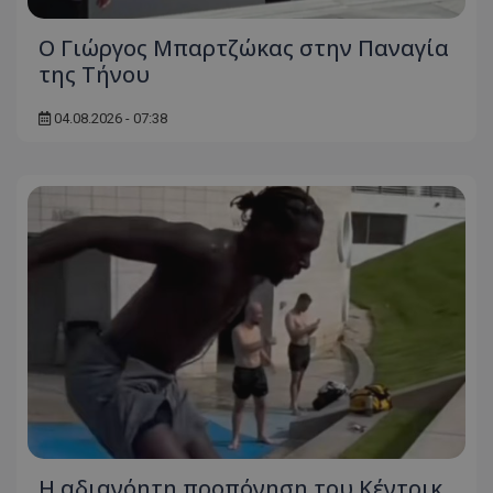
Ο Γιώργος Μπαρτζώκας στην Παναγία
της Τήνου
04.08.2026 - 07:38
Η αδιανόητη προπόνηση του Κέντρικ