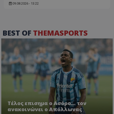
09.08.2026 - 13:22
BEST OF
THEMASPORTS
Tέλος επισημα ο Ασόρο... τον
ανακοινώνει ο Απόλλωνας