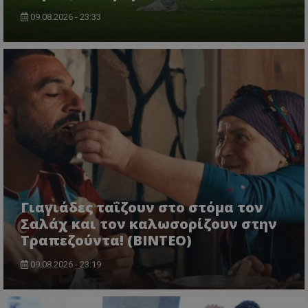
09.08.2026 - 23:33
Γιαγιάδες ταΐζουν στο στόμα τον
Σαλάχ και τον καλωσορίζουν στην
Τραπεζούντα! (ΒΙΝΤΕΟ)
09.08.2026 - 23:19