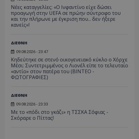
Νέες καταγγελίες: «Ο Ινφαντίνο είχε δώσει
προαγωγή στην UEFA σε πρώην σύντροφο του
και την πλήρωνε με έγκριση που... δεν ήξερε
κανείς»!
ΔΙΕΘΝΗ
09.08.2026 - 23:47
Κηδεύτηκε σε στενό οικογενειακό κύκλο ο Χόρχε
Μέσι: Συντετριμμένος ο Λιονέλ είπε το τελευταίο
«αντίο» στον πατέρα του (ΒΙΝΤΕΟ -
ΦΩΤΟΓΡΑΦΙΕΣ)
ΔΙΕΘΝΗ
09.08.2026 - 23:33
Με το «πόδι στο γκάζι» η ΤΣΣΚΑ Σόφιας -
Σκόραρε ο Πίττας!