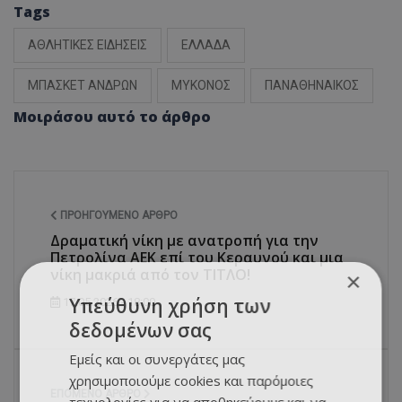
Tags
ΑΘΛΗΤΙΚΕΣ ΕΙΔΗΣΕΙΣ
ΕΛΛΑΔΑ
ΜΠΑΣΚΕΤ ΑΝΔΡΩΝ
ΜΥΚΟΝΟΣ
ΠΑΝΑΘΗΝΑΙΚΟΣ
Μοιράσου αυτό το άρθρο
ΠΡΟΗΓΟΎΜΕΝΟ ΆΡΘΡΟ
Δραματική νίκη με ανατροπή για την
Πετρολίνα ΑΕΚ επί του Κεραυνού και μια
νίκη μακριά από τον ΤΙΤΛΟ!
×
Υπεύθυνη χρήση των
17.05.2026 - 18:00
δεδομένων σας
Εμείς και οι συνεργάτες μας
χρησιμοποιούμε cookies και παρόμοιες
ΕΠΌΜΕΝΟ ΆΡΘΡΟ