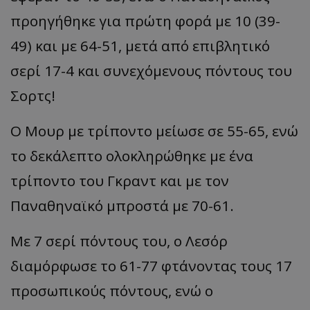
προηγήθηκε για πρώτη φορά με 10 (39-
49) και με 64-51, μετά από επιβλητικό
σερί 17-4 και συνεχόμενους πόντους του
Σορτς!
Ο Μουρ με τρίποντο μείωσε σε 55-65, ενώ
το δεκάλεπτο ολοκληρώθηκε με ένα
τρίποντο του Γκραντ και με τον
Παναθηναϊκό μπροστά με 70-61.
Με 7 σερί πόντους του, ο Λεσόρ
διαμόρφωσε το 61-77 φτάνοντας τους 17
προσωπικούς πόντους, ενώ ο