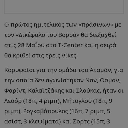
Ο πρώτος ημιτελικός των
«
πράσινων
»
με
τον
«
Δικέφαλο του Βορρά
»
θα διεξαχθεί
στις 28 Μαΐου στο T-Center και η σειρά
θα κριθεί στις τρεις νίκες.
Κορυφαίοι για την ομάδα του Αταμάν, για
την οποία δεν αγωνίστηκαν Ναν, Όσμαν,
Φαρίντ, Καλαϊτζάκης και Σλούκας, ήταν οι
Λεσόρ (18π, 4 ριμπ), Μήτογλου (18π, 9
ριμπ), Ρογκαβόπουλος (16π, 7 ριμπ, 5
ασίστ, 3 κλεψίματα) και Σορτς (15π, 3