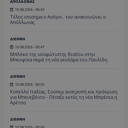
ΑΠΟΛΛΩΝΑΣ
10.08.2026 - 06:39
Tέλος επισημα ο Ασόρο... τον ανακοινώνει ο
Απόλλωνας
ΔΙΕΘΝΗ
10.08.2026 - 00:47
Μπλόκο της νεοφώτιστης Βισέου στην
Μπενφίκα παρά τη νέα γκολάρα του Παυλίδη
ΔΙΕΘΝΗ
10.08.2026 - 00:30
Κύπελλο Ιταλίας: Σούπερ ανατροπή και πρόκριση
για Μπενεβέντο - Πέταξε εκτός τη νέα Μπρέσια η
Αρέτσο
ΔΙΕΘΝΗ
10.08.2026 - 00:00