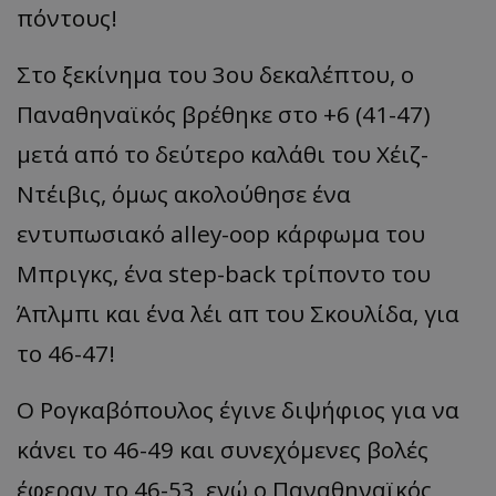
πόντους!
Στο ξεκίνημα του 3ου δεκαλέπτου, ο
Παναθηναϊκός βρέθηκε στο +6 (41-47)
μετά από το δεύτερο καλάθι του Χέιζ-
Ντέιβις, όμως ακολούθησε ένα
εντυπωσιακό alley-oop κάρφωμα του
Μπριγκς, ένα step-back τρίποντο του
Άπλμπι και ένα λέι απ του Σκουλίδα, για
το 46-47!
Ο Ρογκαβόπουλος έγινε διψήφιος για να
κάνει το 46-49 και συνεχόμενες βολές
έφεραν το 46-53, ενώ ο Παναθηναϊκός