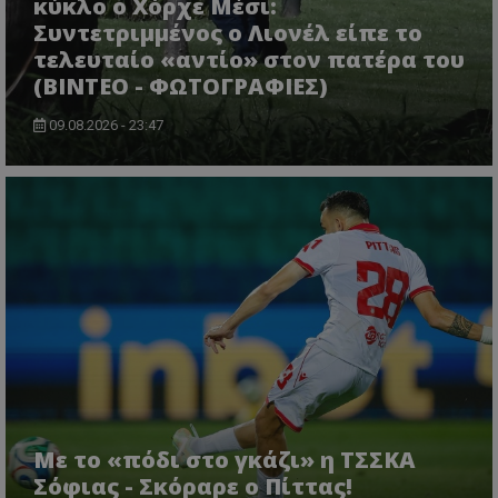
κύκλο ο Χόρχε Μέσι:
Συντετριμμένος ο Λιονέλ είπε το
τελευταίο «αντίο» στον πατέρα του
(ΒΙΝΤΕΟ - ΦΩΤΟΓΡΑΦΙΕΣ)
09.08.2026 - 23:47
Με το «πόδι στο γκάζι» η ΤΣΣΚΑ
Σόφιας - Σκόραρε ο Πίττας!