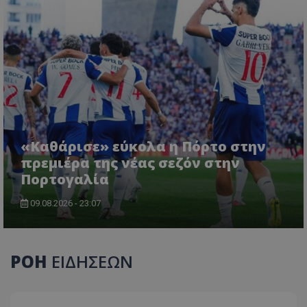
«Καθάρισε» εύκολα η Πόρτο στην
πρεμιέρα της νέας σεζόν στην
Πορτογαλία
09.08.2026 - 23:07
ΡΟΗ
ΕΙΔΗΣΕΩΝ