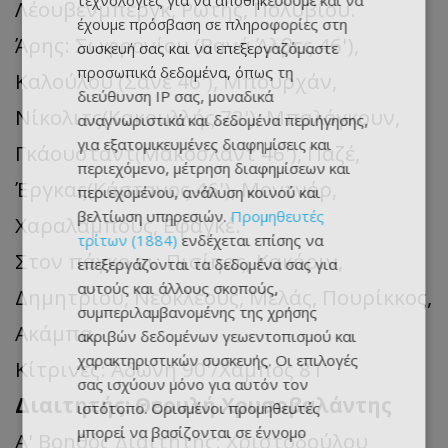
τεχνολογίες για να αποθηκεύουμε και να
Λέουβενμπεργκ, Ρωτής, Πολυβίου.
έχουμε πρόσβαση σε πληροφορίες στη
Άρης: Σωφρονίου (Βανά Άλβες 46'),
συσκευή σας και να επεξεργαζόμαστε
προσωπικά δεδομένα, όπως τη
Καλούλου (Σανέ 46'), Μπουρχάν,
διεύθυνση IP σας, μοναδικά
Νίκολιτς(Κακουλλής 72'), Μπαλόγκουν,
αναγνωριστικά και δεδομένα περιήγησης,
για εξατομικευμένες διαφημίσεις και
Γκάουσταντ(Μακόσλαντ 46'), Παζέ,
περιεχόμενο, μέτρηση διαφημίσεων και
Έργκας(Κάστανος 46'), Μοντνόρ,
περιεχομένου, ανάλυση κοινού και
βελτίωση υπηρεσιών.
Προμηθευτές
Χαραλάμπους, Εφαγκέ.
τρίτων (1884)
ενδέχεται επίσης να
Στον πάγκο οι: Πισίηας, Κακόριν,
επεξεργάζονται τα δεδομένα σας για
αυτούς και άλλους σκοπούς,
Δημητρίου, Νεοκλέους, Μελάς, Πουρίκκος,
συμπεριλαμβανομένης της χρήσης
Ακάμπα.
ακριβών δεδομένων γεωεντοπισμού και
χαρακτηριστικών συσκευής. Οι επιλογές
Κίτρινες: Άδωνη 90'/Χάμπος 81'
σας ισχύουν μόνο για αυτόν τον
Διαιτητής: Θεουλή Χρυσοβαλάντης
ιστότοπο. Ορισμένοι προμηθευτές
μπορεί να βασίζονται σε έννομο
Α' Βοηθός Διαιτητής: Χριστοδούλου