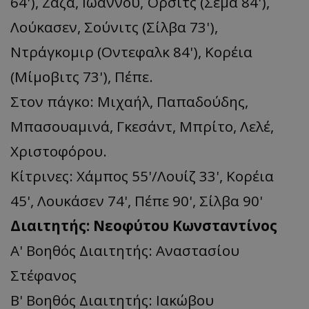
64'), Ζάζα, Ιωάννου, Όρσιτς (Σέμα 84'),
Λούκασεν, Σούνιτς (Σίλβα 73'),
Ντράγκομιρ (Οντεφαλκ 84'), Κορέια
(Μίμοβιτς 73'), Πέπε.
Στον πάγκο: Μιχαήλ, Παπαδούδης,
Μπασουαμινά, Γκεσάντ, Μπρίτο, Λελέ,
Χριστοφόρου.
Κίτρινες: Xάμπος 55'/Λουίζ 33', Κορέια
45', Λουκάσεν 74', Πέπε 90', Σίλβα 90'
Διαιτητής: Νεοφύτου Κωνσταντίνος
Α' Βοηθός Διαιτητής: Αναστασίου
Στέφανος
Β' Βοηθός Διαιτητής: Ιακώβου