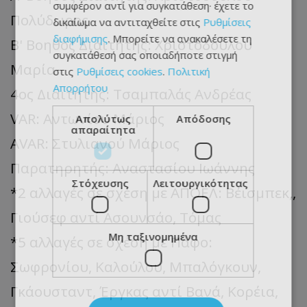
συμφέρον αντί για συγκατάθεση· έχετε το
Πολύδωρος
δικαίωμα να αντιταχθείτε στις
Ρυθμίσεις
διαφήμισης
. Μπορείτε να ανακαλέσετε τη
Β' Βοηθός Διαιτητής: Χριστοδούλου
συγκατάθεσή σας οποιαδήποτε στιγμή
Μαρία
στις
Ρυθμίσεις cookies
.
Πολιτική
Απορρήτου
4ος Διαιτητής: Τσαμπαλάς Ανδρέας
VAR: Αντωνίου Μάριος
Απολύτως
Απόδοσης
απαραίτητα
AVAR: Στυλιανού Μάριος
Παρατηρητής: Αναστασίου Ιωάννης
Στόχευσης
Λειτουργικότητας
*2 αλλαγές σε σχέση με ΑΠΟΕΛ: Βέισμπεκ,,
Γιούσεφ αντί Ασουνσάο, Τόμας
Μη ταξινομημένα
*5 αλλαγές σε σχέση με Πάφο:
Σωφρονίου, Καλούλου, Μπαλόγκουν,
Γκάουσταντ, Έργκας αντί Βανά, Κορέια,