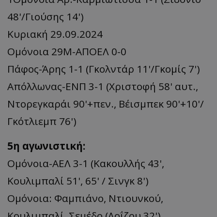
48'/Γιούσης 14')
Κυριακή 29.09.2024
Ομόνοια 29Μ-ΑΠΟΕΛ 0-0
Πάφος-Άρης 1-1 (Γκολντάρ 11'/Γκομίς 7')
Απόλλωνας-ΕΝΠ 3-1 (Χριστοφή 58' αυτ.,
Ντορεγκαράι 90'+πεν., Βέισμπεκ 90'+10'/
Γκότλιεμπ 76')
5η αγωνιστική:
Ομόνοια-ΑΕΛ 3-1 (Κακουλλής 43',
Κουλιμπαλί 51', 65' / Σινγκ 8')
Ομόνοια: Φαμπιάνο, Ντιουνκού,
Κουλιμπαλί, Σεμέδο (Λοΐζου 32'),