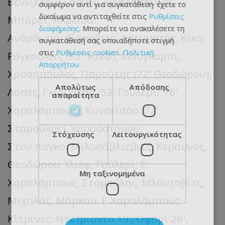
Βενιζέλου, Σααντί, Αγγελόπουλος,
συμφέρον αντί για συγκατάθεση· έχετε το
δικαίωμα να αντιταχθείτε στις
Ρυθμίσεις
Μπάρετ, Αλμέιδα.
διαφήμισης
. Μπορείτε να ανακαλέσετε τη
Ανόρθωση: Ζίφκοβιτς, Αρτυματάς, Κίκο,
συγκατάθεσή σας οποιαδήποτε στιγμή
στις
Ρυθμίσεις cookies
.
Πολιτική
Ρόγκουλιτς (53' Ίλιεφ), Μουγκαμπί,
Απορρήτου
Χρυσόπουλος, Παρούτης (72' Θεοδώρου),
Απολύτως
Απόδοσης
Λόπες, Γκιούρτσο (53' Γούλερι/ 76'
απαραίτητα
Χαραλάμπους), Κονσεϊσάο (72'
Σταμούλης), Χρυσοστόμου.
Στόχευσης
Λειτουργικότητας
Στον πάγκο: Μιλοσάβλιεβιτς, Κεραυνός,
Θεοδώρου, Ίλιεφ, Γούλερι, Σ.
Μη ταξινομημένα
Χαραλάμπους, Σταμούλης, Μλάντοβιτς,
Μιχαλάς, Μάρκου, Ε.Χαραλάμπους
Κίτρινες: Ντε Ιριόντο 19', Οφόρι 26',