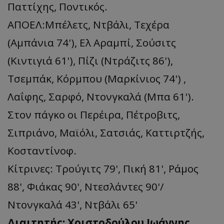
Παττίχης, Ποντικός.
ΑΠΟΕΛ:Μπέλετς, Ντβάλι, Τεχέρα
(Αμπάνια 74'), Ελ Αραμπί, Σούσιτς
(Κιντιγιά 61'), Πίζι (Ντράζιτς 86'),
Τσεμπάκ, Κόρμπου (Μαρκίνιος 74') ,
Λαΐφης, Σαρφό, Ντονγκαλά (Μπα 61').
Στον πάγκο οι Περέιρα, Πέτροβιτς,
Σιπριάνο, Μαϊόλι, Σατσιάς, Καττιρτζής,
Κοσταντίνοφ.
Κίτρινες: Τρούγιτς 79', Πική 81', Ράμος
88', Φιάκας 90', Ντεσλάντες 90'/
Ντονγκαλά 43', Ντβάλι 65'
Διαιτητής: Χριστοδούλου Ιωάννης