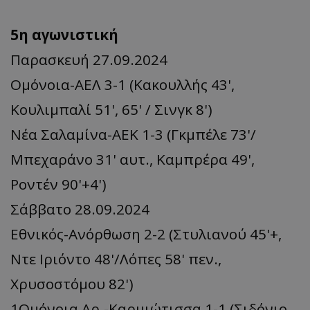
5η αγωνιστική
Παρασκευή 27.09.2024
Ομόνοια-ΑΕΛ 3-1 (Κακουλλής 43',
Κουλιμπαλί 51', 65' / Σινγκ 8')
Νέα Σαλαμίνα-ΑΕΚ 1-3 (Γκμπέλε 73'/
Μπεχαράνο 31' αυτ., Καμπρέρα 49',
Ροντέν 90'+4')
Σάββατο 28.09.2024
Εθνικός-Ανόρθωση 2-2 (Στυλιανού 45'+,
Ντε Ιριόντο 48'/Λόπες 58' πεν.,
Χρυσοστόμου 82')
1Ομόνοια Αρ.-Καρμιώτισσα 1-1 (Σιδόνιο