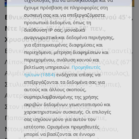
τεχνολογίες για να αποθηκεύουμε και να
έχουμε πρόσβαση σε πληροφορίες στη
συσκευή σας και να επεξεργαζόμαστε
Εθνικός-Ανόρθωση 2-2 (Στυλιανού 45'+,
προσωπικά δεδομένα, όπως τη
Ντε Ιριόντο 48'/Λόπες 58' πεν.,
διεύθυνση IP σας, μοναδικά
αναγνωριστικά και δεδομένα περιήγησης,
Χρυσοστόμου 82')
για εξατομικευμένες διαφημίσεις και
Εθνικός: Φλόρες, Ντε Ιριόντο (61' Σααντί),
περιεχόμενο, μέτρηση διαφημίσεων και
περιεχομένου, ανάλυση κοινού και
Λίπσκι, Μπονέτο, Λομοτέι, Γκονζάλεζ (67'
βελτίωση υπηρεσιών.
Προμηθευτές
Αλμέιδα), Ιωάννου (90+4' Αγγελόπουλος),
τρίτων (1884)
ενδέχεται επίσης να
επεξεργάζονται τα δεδομένα σας για
Στυλιανού, Μπαχάνακ (90+3' Σόμπιε),
αυτούς και άλλους σκοπούς,
Αντερέγκεν, Οφόρι.
συμπεριλαμβανομένης της χρήσης
ακριβών δεδομένων γεωεντοπισμού και
Στον πάγκο: Μπογκαντίνοφ,
χαρακτηριστικών συσκευής. Οι επιλογές
Παπαστυλιανού, Κ. Ηλία, Σόμπιε,
σας ισχύουν μόνο για αυτόν τον
ιστότοπο. Ορισμένοι προμηθευτές
Ντουμπόφ, Ερνάντεζ, Μιλιντσεάνου,
μπορεί να βασίζονται σε έννομο