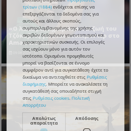
τρίτων (1884)
ενδέχεται επίσης να
επεξεργάζονται τα δεδομένα σας για
αυτούς και άλλους σκοπούς,
«Ο λύκος τον χειμώνα»: Η ζωή του
συμπεριλαμβανομένης της χρήσης
Τζόκοβιτς γίνεται ντοκιμαντέρ στο
ακριβών δεδομένων γεωεντοπισμού και
Amazon Prime
χαρακτηριστικών συσκευής. Οι επιλογές
σας ισχύουν μόνο για αυτόν τον
09.08.2026 - 07:14
ιστότοπο. Ορισμένοι προμηθευτές
μπορεί να βασίζονται σε έννομο
συμφέρον αντί για συγκατάθεση· έχετε το
δικαίωμα να αντιταχθείτε στις
Ρυθμίσεις
διαφήμισης
. Μπορείτε να ανακαλέσετε τη
συγκατάθεσή σας οποιαδήποτε στιγμή
στις
Ρυθμίσεις cookies
.
Πολιτική
Απορρήτου
Απολύτως
Απόδοσης
απαραίτητα