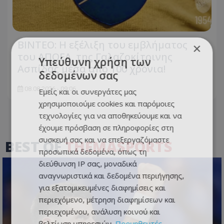
ΒΙΝΤΕΟ: Η εξέλιξη του εμβλήματος
×
του ΑΠΟΕΛ, της Γαλαζοκίτρινης
Υπεύθυνη χρήση των
Ασπίδας μέσα από 100 χρόνια!
δεδομένων σας
08.08.2026 - 09:06
Εμείς και οι συνεργάτες μας
χρησιμοποιούμε cookies και παρόμοιες
τεχνολογίες για να αποθηκεύουμε και να
έχουμε πρόσβαση σε πληροφορίες στη
συσκευή σας και να επεξεργαζόμαστε
BEST OF
THEMASPORTS
προσωπικά δεδομένα, όπως τη
διεύθυνση IP σας, μοναδικά
αναγνωριστικά και δεδομένα περιήγησης,
για εξατομικευμένες διαφημίσεις και
περιεχόμενο, μέτρηση διαφημίσεων και
περιεχομένου, ανάλυση κοινού και
βελτίωση υπηρεσιών.
Προμηθευτές