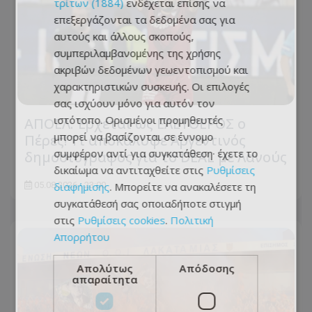
τρίτων (1884)
ενδέχεται επίσης να
επεξεργάζονται τα δεδομένα σας για
αυτούς και άλλους σκοπούς,
συμπεριλαμβανομένης της χρήσης
ακριβών δεδομένων γεωεντοπισμού και
χαρακτηριστικών συσκευής. Οι επιλογές
σας ισχύουν μόνο για αυτόν τον
ιστότοπο. Ορισμένοι προμηθευτές
ΑΠΟΕΛ: Έρχεται ως ΕΛΕΥΘΕΡΟΣ ο
μπορεί να βασίζονται σε έννομο
Πέρες! Τι αποκάλυψε Αργεντινός
συμφέρον αντί για συγκατάθεση· έχετε το
δημοσιογράφος για το DEAL με Λανούς
δικαίωμα να αντιταχθείτε στις
Ρυθμίσεις
διαφήμισης
. Μπορείτε να ανακαλέσετε τη
05.08.2026 - 23:00
συγκατάθεσή σας οποιαδήποτε στιγμή
στις
Ρυθμίσεις cookies
.
Πολιτική
Απορρήτου
Απολύτως
Απόδοσης
απαραίτητα