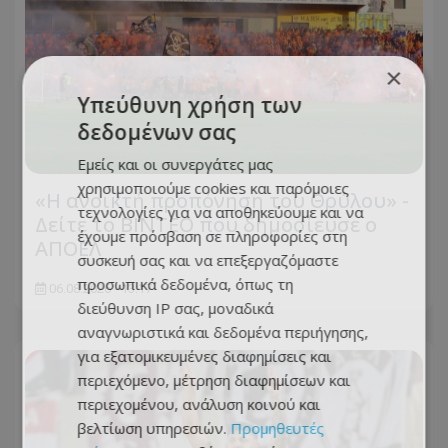
×
Υπεύθυνη χρήση των
δεδομένων σας
Εμείς και οι συνεργάτες μας
χρησιμοποιούμε cookies και παρόμοιες
«Η ανοικτή προπόνηση του Θρύλου» -
τεχνολογίες για να αποθηκεύουμε και να
Δείτε το ΒΙΝΤΕΟ που δημοσίευσε ο
έχουμε πρόσβαση σε πληροφορίες στη
ΑΠΟΕΛ
συσκευή σας και να επεξεργαζόμαστε
προσωπικά δεδομένα, όπως τη
06.08.2026 - 13:17
διεύθυνση IP σας, μοναδικά
αναγνωριστικά και δεδομένα περιήγησης,
για εξατομικευμένες διαφημίσεις και
περιεχόμενο, μέτρηση διαφημίσεων και
περιεχομένου, ανάλυση κοινού και
βελτίωση υπηρεσιών.
Προμηθευτές