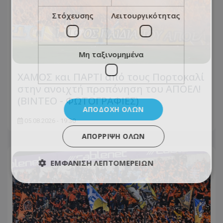
Στόχευσης
Λειτουργικότητας
Μη ταξινομημένα
ΧΑΜΟΣ και ΠΑΡΤΙ από τους Πορτοκαλί
στην ανοιχτή προπόνηση του ΑΠΟΕΛ!
(ΒΙΝΤΕΟ - ΦΩΤΟΓΡΑΦΙΕΣ)
ΑΠΟΔΟΧΉ ΌΛΩΝ
05.08.2026 - 19:30
ΑΠΌΡΡΙΨΗ ΌΛΩΝ
ΕΜΦΆΝΙΣΗ ΛΕΠΤΟΜΕΡΕΙΏΝ