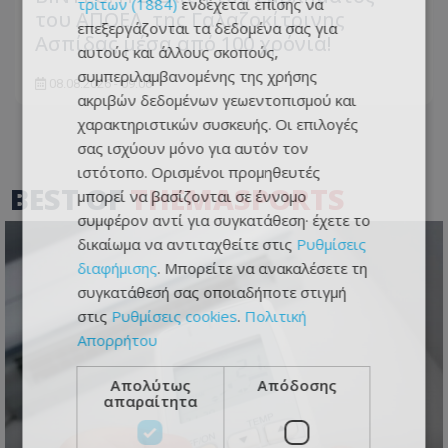
τρίτων (1884)
ενδέχεται επίσης να
του ΑΠΟΕΛ, της Γαλαζοκίτρινης
επεξεργάζονται τα δεδομένα σας για
Ασπίδας μέσα από 100 χρόνια!
αυτούς και άλλους σκοπούς,
συμπεριλαμβανομένης της χρήσης
08.08.2026 - 09:06
ακριβών δεδομένων γεωεντοπισμού και
χαρακτηριστικών συσκευής. Οι επιλογές
σας ισχύουν μόνο για αυτόν τον
ιστότοπο. Ορισμένοι προμηθευτές
BEST OF
THEMASPORTS
μπορεί να βασίζονται σε έννομο
συμφέρον αντί για συγκατάθεση· έχετε το
δικαίωμα να αντιταχθείτε στις
Ρυθμίσεις
διαφήμισης
. Μπορείτε να ανακαλέσετε τη
συγκατάθεσή σας οποιαδήποτε στιγμή
στις
Ρυθμίσεις cookies
.
Πολιτική
Απορρήτου
Απολύτως
Απόδοσης
απαραίτητα