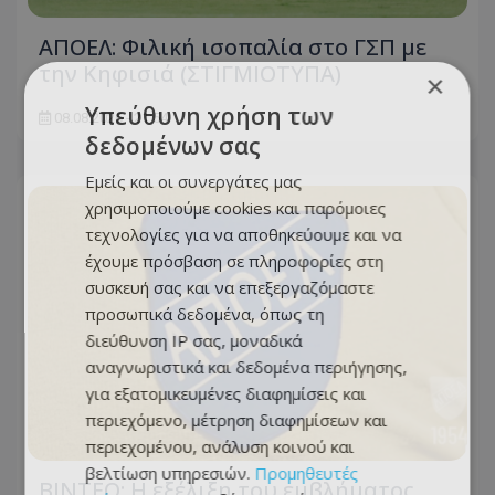
ΑΠΟΕΛ: Φιλική ισοπαλία στο ΓΣΠ με
την Κηφισιά (ΣΤΙΓΜΙΟΤΥΠΑ)
×
Υπεύθυνη χρήση των
08.08.2026 - 21:54
δεδομένων σας
Εμείς και οι συνεργάτες μας
χρησιμοποιούμε cookies και παρόμοιες
τεχνολογίες για να αποθηκεύουμε και να
έχουμε πρόσβαση σε πληροφορίες στη
συσκευή σας και να επεξεργαζόμαστε
προσωπικά δεδομένα, όπως τη
διεύθυνση IP σας, μοναδικά
αναγνωριστικά και δεδομένα περιήγησης,
για εξατομικευμένες διαφημίσεις και
περιεχόμενο, μέτρηση διαφημίσεων και
περιεχομένου, ανάλυση κοινού και
βελτίωση υπηρεσιών.
Προμηθευτές
ΒΙΝΤΕΟ: Η εξέλιξη του εμβλήματος