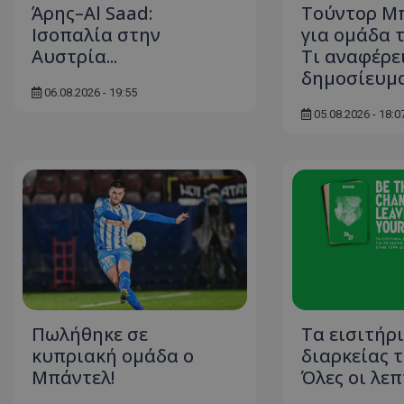
Άρης–Al Saad:
Τούντορ Μ
Ισοπαλία στην
για ομάδα τ
Αυστρία...
Τι αναφέρε
δημοσίευμ
06.08.2026 - 19:55
05.08.2026 - 18:0
Πωλήθηκε σε
Τα εισιτήρ
κυπριακή ομάδα ο
διαρκείας τ
Μπάντελ!
Όλες οι λε