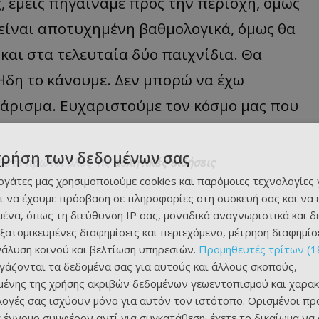
, εμείς πηγαίναμε προς την περιοχή, όμως
είναι αποτυχημένη βαθμολογικά, όμως θα
 και στα τελευταία δύο παιχνίδια. Θα
 Ήδη το κάνουμε. Δεν μπορώ να έχω
άρισμα. Ευχαριστούμε τον κόσμο μας που
χρήση των δεδομένων σας
θετε πρώτοι όλες τις
αθλητικές ειδήσεις
εργάτες μας χρησιμοποιούμε cookies και παρόμοιες τεχνολογίες 
ι να έχουμε πρόσβαση σε πληροφορίες στη συσκευή σας και να
ένα, όπως τη διεύθυνση IP σας, μοναδικά αναγνωριστικά και 
εξατομικευμένες διαφημίσεις και περιεχόμενο, μέτρηση διαφημίσ
νάλυση κοινού και βελτίωση υπηρεσιών.
Προμηθευτές τρίτων (1
ργάζονται τα δεδομένα σας για αυτούς και άλλους σκοπούς,
ένης της χρήσης ακριβών δεδομένων γεωεντοπισμού και χαρακ
ιλογές σας ισχύουν μόνο για αυτόν τον ιστότοπο. Ορισμένοι πρ
 έννομο συμφέρον αντί για συγκατάθεση· έχετε το δικαίωμα να