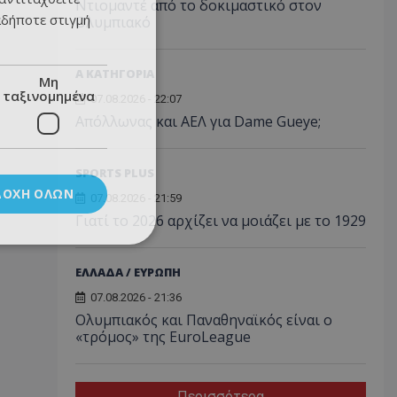
Ντιομαντέ από το δοκιμαστικό στον
αδήποτε στιγμή
Ολυμπιακό
Α ΚΑΤΗΓΟΡΙΑ
Μη
ταξινομημένα
07.08.2026 - 22:07
Απόλλωνας και ΑΕΛ για Dame Gueye;
SPORTS PLUS
ΔΟΧΉ ΌΛΩΝ
07.08.2026 - 21:59
Γιατί το 2026 αρχίζει να μοιάζει με το 1929
ΕΛΛΑΔΑ / ΕΥΡΩΠΗ
07.08.2026 - 21:36
Ολυμπιακός και Παναθηναϊκός είναι ο
«τρόμος» της EuroLeague
Περισσότερα