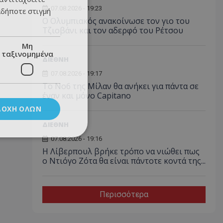
07.08.2026 - 19:23
αδήποτε στιγμή
Ο Ολυμπιακός ανακοίνωσε τον γιο του
Τζιοβάνι και τον αδερφό του Ρέτσου
Μη
ταξινομημένα
ΔΙΕΘΝΗ
07.08.2026 - 19:17
Το No6 της Μίλαν θα ανήκει για πάντα σε
έναν και μόνο Capitano
ΔΟΧΉ ΌΛΩΝ
ΔΙΕΘΝΗ
07.08.2026 - 19:16
Η Λίβερπουλ βρήκε τρόπο να νιώθει πως
ο Ντιόγο Ζότα θα είναι πάντοτε κοντά της...
Περισσότερα