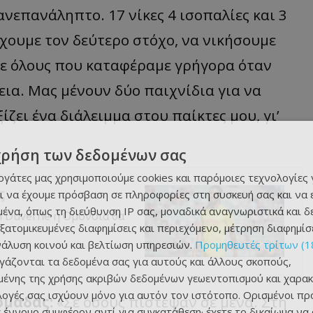
 ανεπανάληπτο. 17 νίκες 4 ισοπαλίες και 3
χουμε τον δεύτερο στόχο, να νικήσουμε
σε όλους που καταφέραμε γρήγορα όταν
εια. Μας μένουν δύο παιχνίδια για να
ίζει ένα
διάλειμμ
α
στου
παίκτες
μου, γι’
χρήση των δεδομένων σας
εργάτες μας χρησιμοποιούμε cookies και παρόμοιες τεχνολογίες 
ς
ι να έχουμε πρόσβαση σε πληροφορίες στη συσκευή σας και να
ένα, όπως τη διεύθυνση IP σας, μοναδικά αναγνωριστικά και 
n Duverne η Ομόνοια θα
εξατομικευμένες διαφημίσεις και περιεχόμενο, μέτρηση διαφημίσ
νάλυση κοινού και βελτίωση υπηρεσιών.
Προμηθευτές τρίτων (1
ργάζονται τα δεδομένα σας για αυτούς και άλλους σκοπούς,
ένης της χρήσης ακριβών δεδομένων γεωεντοπισμού και χαρακ
ιλογές σας ισχύουν μόνο για αυτόν τον ιστότοπο. Ορισμένοι πρ
ομάδας:
«Σε όσους πίστεψαν σε μένα. Στη
 έννομο συμφέρον αντί για συγκατάθεση· έχετε το δικαίωμα να