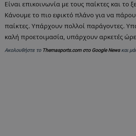
Είναι επ
ικοινωνί
α
με
τους παίκτ
ες
και το ξ
Κάνουμε το πιο εφικτό πλάνο για να πάρουμ
παίκτες. Υπάρχουν πολλοί παράγοντες. Υπά
καλή προετοιμασία, υπάρχουν αρκετές ώρε
Ακολουθήστε το
Themasports.com στο Google News
και μά