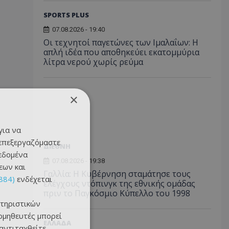
SPORTS PLUS
07.08.2026 - 19:40
Οι τεχνητοί παγετώνες των Ιμαλαΐων: Η
απλή ιδέα που αποθηκεύει εκατομμύρια
λίτρα νερού χωρίς ρεύμα
×
για να
 επεξεργαζόμαστε
ΔΙΕΘΝΗ
δεδομένα
07.08.2026 - 19:38
εων και
Γαλλία: Η Κυβέρνηση σταμάτησε τους
884)
ενδέχεται
ελέγχους ντόπινγκ της εθνικής ομάδας
πριν το Παγκόσμιο Κύπελλο του 1998
τηριστικών
ομηθευτές μπορεί
ΕΛΛΑΔΑ
 αντιταχθείτε