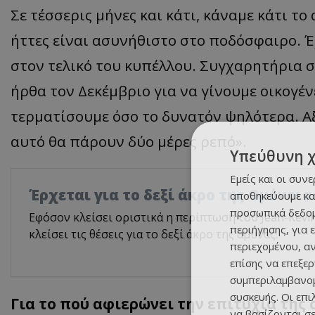
Σε τέσσερις μήνες και κάτι, κάναμε κάτι το
ήττες είναι ασυνήθιστο στο ποδόσφαιρο. Έ
στον τελικό του κυπέλλου. Συγχαρητήρια 
ήρθα τον
Δεκέμβριο
για να γίνουμε οικογέν
τερματίσουμε όσο το δυνατόν ψηλότερα. Αξ
αυτό θα πάρουν δύο μέρες ρεπό»
.
Υπεύθυνη 
Εμείς και οι συν
Έρχεται για το δεξί άκρο της Ομόνοια
αποθηκεύουμε κα
προσωπικά δεδομ
Εφόσον κλείσει οριστικά η περίπτωση του Jean-Kevi
περιήγησης, για 
κλείσει τις θέσεις για το δεξί άκρο της άμυνας.
περιεχομένου, α
επίσης να επεξε
συμπεριλαμβανομ
συσκευής. Οι επ
Για το πού αφιερώνει την επιτυχία της 
να βασίζονται σε