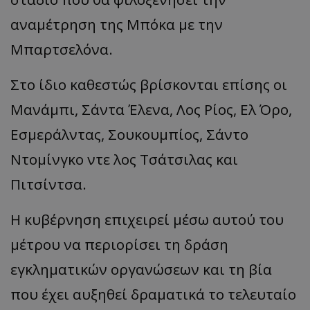
ανα
μέτρηση
της
Μπ
όκ
α
με
την
Μπα
ρτσελόν
α.
Στο
ίδιο
κα
θεστώς
β
ρίσκοντ
αι επ
ίσης
οι
Μα
νάμ
πι,
Σάντ
α
Έλεν
α,
Λος
Ρίος
,
Ελ
Όρο
,
Εσμεράλντ
ας,
Σουκουμ
π
ίος
,
Σάντο
Ντομίνγκο
ντε
λος
Τσάτσιλ
ας και
Πιτσίντσ
α.
Η
κυ
β
έρνηση
επ
ιχειρεί
μέσω
α
υτού
του
μέτρου
να π
εριορίσει
τη
δράση
εγκλημ
α
τικών
οργ
α
νώσεων
και
τη
βία
π
ου
έχει
α
υξηθεί
δρ
αμα
τικά
το
τελευτ
α
ίο