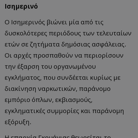
Ισημερινό
Ο
Ισημερινός
βιώνει μία από τις
δυσκολότερες περιόδους των τελευταίων
ετών σε ζητήματα δημόσιας ασφάλειας.
Οι αρχές προσπαθούν να περιορίσουν
την έξαρση του οργανωμένου
εγκλήματος, που συνδέεται
κυρίως
με
δι
α
κίνηση
να
ρκωτικών
, πα
ράνομο
εμ
π
όριο
όπ
λων
,
εκ
βια
σμούς
,
εγκλημ
α
τικές
συμμορίες
και πα
ράνομη
εξόρυξη
.
Η επα
ρχί
α
Γκουάγι
ας
θεωρείτ
αι
το