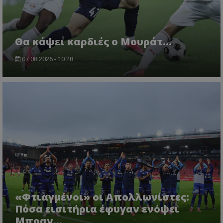
Θα κάψει καρδιές ο Μουράτ…
07.08.2026 - 10:28
«Φτιαγμένοι» οι Απολλωνίστες:
Πόσα εισιτήρια έφυγαν ενόψει
Μπραν...