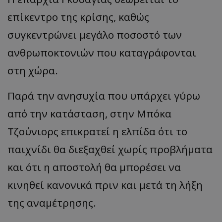
επ
ίκεντρο
της
κρίσης
, κα
θώς
συγκεντρώνει
μεγάλο
π
οσοστό
των
α
νθρω
π
οκτονιών
π
ου
κατα
γράφοντ
αι
στη
χώρ
α.
Παρά την ανησυχία που υπάρχει γύρω
από την κατάσταση, στην
Μπόκα
Τζούνιορς
επικρατεί η ελπίδα ότι το
παιχνίδι θα διεξαχθεί χωρίς προβλήματα
και ότι η αποστολή θα μπορέσει να
κινηθεί κανονικά πριν και μετά τη λήξη
της αναμέτρησης.