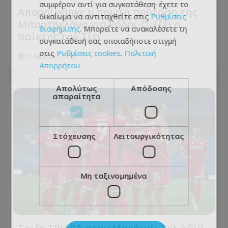
συμφέρον αντί για συγκατάθεση· έχετε το
Απορρίφθηκε η πρώτη πρόταση της
δικαίωμα να αντιταχθείτε στις
Ρυθμίσεις
Μπαρτσελόνα για Ρόδρι-Πιέζει ο
διαφήμισης
. Μπορείτε να ανακαλέσετε τη
παίκτης την Σίτι
συγκατάθεσή σας οποιαδήποτε στιγμή
στις
Ρυθμίσεις cookies
.
Πολιτική
07.08.2026 - 11:27
Απορρήτου
Απολύτως
Απόδοσης
απαραίτητα
Στόχευσης
Λειτουργικότητας
Μη ταξινομημένα