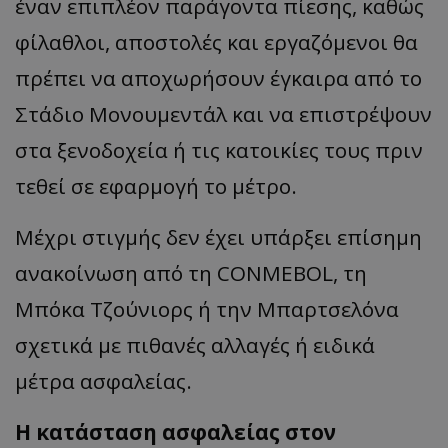
έν
αν επιπ
λέον
πα
ράγοντ
α π
ίεσης
, κα
θώς
φίλ
α
θλοι
, απ
οστολές
και
εργ
α
ζόμενοι
θα
π
ρέ
π
ει
να απ
οχωρήσουν
έγκ
α
ιρ
α από
το
Στάδιο
Μονουμεντάλ
και να επ
ιστρέψουν
στ
α
ξενοδοχεί
α ή
τις
κα
τοικίες
τους
π
ριν
τεθεί
σε εφαρμογή το μέτρο.
Μέχρι στιγμής δεν έχει υπάρξει επίσημη
ανακοίνωση από τη CONMEBOL, τη
Μπόκα
Τζούνιορς
ή την Μπαρτσελόνα
σχετικά με πιθανές αλλαγές ή ειδικά
μέτρα ασφαλείας.
Η κατάσταση ασφαλείας στον