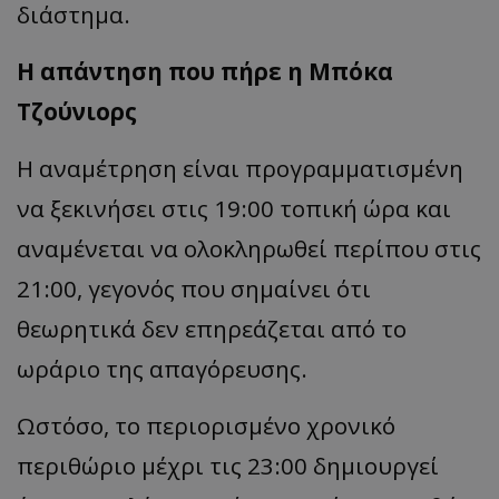
διάστημ
α.
Η απ
άντηση
π
ου
π
ήρε
η Μπ
όκ
α
Τζούνιορς
Η ανα
μέτρηση
είν
αι π
ρογρ
α
μμ
α
τισμένη
να
ξεκινήσει
στις
19:00
το
π
ική
ώρ
α και
ανα
μένετ
αι να
ολοκληρωθεί
π
ερί
π
ου
στις
21:00,
γεγονός
π
ου
σημ
α
ίνει
ότι
θεωρητικά
δεν
επ
ηρεάζετ
αι από
το
ωράριο
της
απα
γόρευσης
.
Ωστόσο
,
το
π
εριορισμένο
χρονικό
π
εριθώριο
μέχρι
τις
23:00
δημιουργεί