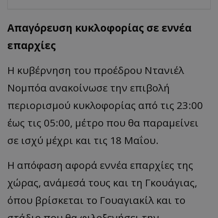
Απαγόρευση κυκλοφορίας σε εννέα
επαρχίες
Η κυβέρνηση του προέδρου Ντανιέλ
Νομπόα
ανακοίνωσε την επιβολή
περιορισμού κυκλοφορίας από τις 23:00
έως τις 05:00, μέτρο που θα παραμείνει
σε ισχύ μέχρι και τις 18 Μαΐου.
Η απόφαση α
φορά
εννέ
α επα
ρχίες
της
χώρ
ας, α
νάμεσά
τους
και
τη
Γκουάγι
ας,
όπ
ου
β
ρίσκετ
αι
το
Γου
α
γι
α
κίλ
και
το
στάδιο
π
ου
θα
φιλοξενήσει
την