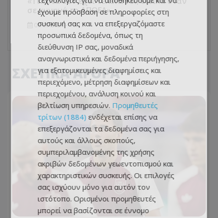
τεχνολογίες για να αποθηκεύουμε και να
«Τίποτα δεν έχει τελειώσει, ειδικά όταν
σε κυνηγά το ΑΠΟΕΛ»
έχουμε πρόσβαση σε πληροφορίες στη
συσκευή σας και να επεξεργαζόμαστε
05.05.2026 - 15:17
προσωπικά δεδομένα, όπως τη
διεύθυνση IP σας, μοναδικά
αναγνωριστικά και δεδομένα περιήγησης,
ΣΧΕΤΙΚΑ ΑΡΘΡΑ
για εξατομικευμένες διαφημίσεις και
περιεχόμενο, μέτρηση διαφημίσεων και
περιεχομένου, ανάλυση κοινού και
βελτίωση υπηρεσιών.
Προμηθευτές
τρίτων (1884)
ενδέχεται επίσης να
επεξεργάζονται τα δεδομένα σας για
αυτούς και άλλους σκοπούς,
συμπεριλαμβανομένης της χρήσης
ακριβών δεδομένων γεωεντοπισμού και
χαρακτηριστικών συσκευής. Οι επιλογές
σας ισχύουν μόνο για αυτόν τον
ιστότοπο. Ορισμένοι προμηθευτές
μπορεί να βασίζονται σε έννομο