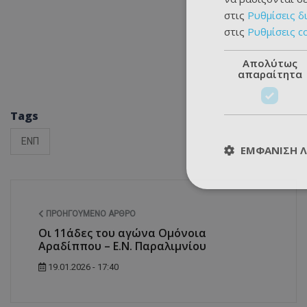
στις
Ρυθμίσεις δ
στις
Ρυθμίσεις c
Απολύτως
απαραίτητα
Tags
ΕΝΠ
ΕΜΦΆΝΙΣΗ 
ΠΡΟΗΓΟΎΜΕΝΟ ΆΡΘΡΟ
Οι 11άδες του αγώνα Ομόνοια
Αραδίππου – Ε.Ν. Παραλιμνίου
19.01.2026 - 17:40