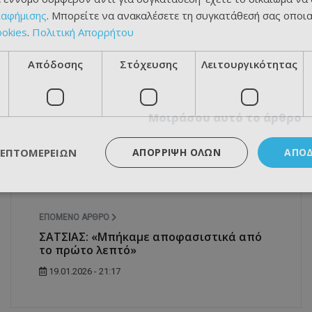
ιαφήμισης
. Μπορείτε να ανακαλέσετε τη συγκατάθεσή σας οποι
ookies
.
Πολιτική Απορρήτου
Απόδοσης
Στόχευσης
Λειτουργικότητας
Μοιράσου αυτό το άρθρο
ΛΕΠΤΟΜΕΡΕΙΏΝ
ΑΠΌΡΡΙΨΗ ΌΛΩΝ
ΑΠΟ
ΕΠΌΜΕΝΟ ΆΡΘΡΟ
ΣΑΤΣΙΑΣ: «Μπήκαμε αποφασιστικά από
το πρώτο λεπτό»
19.01.2026 - 21:17