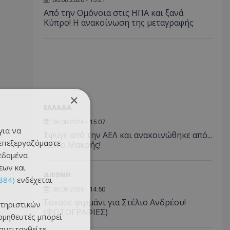
Από την Ομόνοια στις ΗΠΑ και ξανά
Κύπρο! Η ανακοίνωση της μεταγραφής
×
ΕΛΛΑΔΑ
06.08.2026 - 15:07
για να
Έφυγε από την ΑΕΛ και ανακοινώθηκε από...
 επεξεργαζόμαστε
ΑΕΛ ο Μακρής!
δεδομένα
εων και
ΔΙΕΘΝΗ
884)
ενδέχεται
06.08.2026 - 14:50
Έσκασε φιρμάνι για Στέλιο Ανδρέου!
τηριστικών
(ΦΩΤΟΓΡΑΦΙΕΣ)
ομηθευτές μπορεί
 αντιταχθείτε