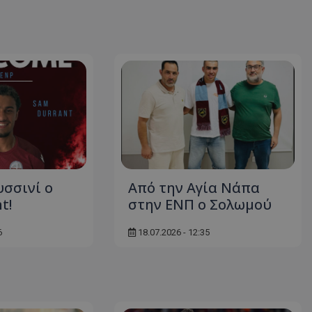
υσσινί ο
Από την Αγία Νάπα
t!
στην ΕΝΠ ο Σολωμού
6
18.07.2026 - 12:35