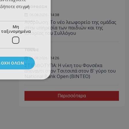
αδήποτε στιγμή
ΑΝΟΡΘΩΣΗ
06.08.2026 - 14:38
Ανόρθωση: Το νέο λεωφορείο της ομάδας
Μη
στην υπηρεσία των παιδιών και της
ταξινομημένα
ιστορίας του Συλλόγου
ΤΕΝΝΙΣ
06.08.2026 - 14:26
ΔΟΧΉ ΌΛΩΝ
ΣΤΙΓΜΙΟΤΥΠΑ: Η νίκη του Φονσέκα
απέναντι στον Τσιτσιπά στον Β' γύρο του
National Bank Open (ΒΙΝΤΕΟ)
Περισσότερα