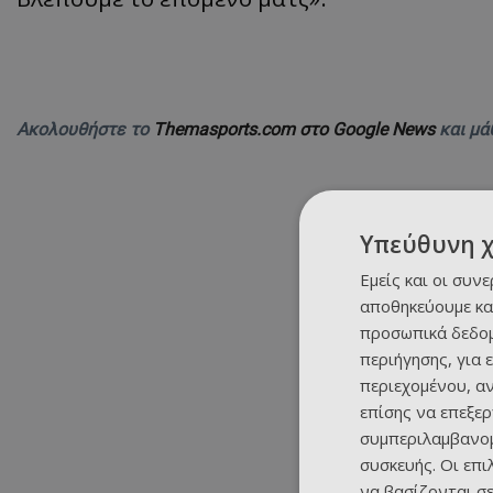
Ακολουθήστε το
Themasports.com στο Google News
και μά
Υπεύθυνη 
Εμείς και οι συν
αποθηκεύουμε κα
προσωπικά δεδομ
περιήγησης, για 
περιεχομένου, α
επίσης να επεξε
συμπεριλαμβανομ
συσκευής. Οι επ
να βασίζονται σε