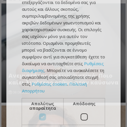
επεξεργάζονται τα δεδομένα σας για
αυτούς και άλλους σκοπούς,
συμπεριλαμβανομένης της χρήσης
ακριβών δεδομένων γεωεντοπισμού και
χαρακτηριστικών συσκευής. Οι επιλογές
σας ισχύουν μόνο για αυτόν τον
ιστότοπο. Ορισμένοι προμηθευτές
μπορεί να βασίζονται σε έννομο
συμφέρον αντί για συγκατάθεση· έχετε το
δικαίωμα να αντιταχθείτε στις
Ρυθμίσεις
διαφήμισης
. Μπορείτε να ανακαλέσετε τη
Ανεμιστήρας ή κλιματιστικό; Ποιο
συγκατάθεσή σας οποιαδήποτε στιγμή
καίει λιγότερο ρεύμα στον καύσωνα
στις
Ρυθμίσεις cookies
.
Πολιτική
Απορρήτου
08.08.2026 - 23:44
Απολύτως
Απόδοσης
απαραίτητα