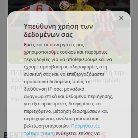
×
Υπεύθυνη χρήση των
δεδομένων σας
Εμείς και οι συνεργάτες μας
χρησιμοποιούμε cookies και παρόμοιες
τεχνολογίες για να αποθηκεύουμε και να
έχουμε πρόσβαση σε πληροφορίες στη
ΠΑΕΕΚ: "Μόνο περηφάνια γι' αυτή την
συσκευή σας και να επεξεργαζόμαστε
τόσο ταλαιπωρημένη και αδικημένη
προσωπικά δεδομένα, όπως τη
ομάδα"
διεύθυνση IP σας, μοναδικά
αναγνωριστικά και δεδομένα περιήγησης,
28.11.2025 - 22:50
για εξατομικευμένες διαφημίσεις και
περιεχόμενο, μέτρηση διαφημίσεων και
περιεχομένου, ανάλυση κοινού και
βελτίωση υπηρεσιών.
Προμηθευτές
BEST OF
THEMASPORTS
τρίτων (1884)
ενδέχεται επίσης να