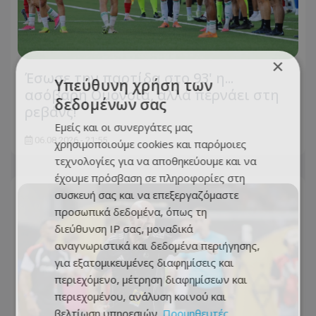
×
Έσωσε την παρτίδα στο 93' η...
Υπεύθυνη χρήση των
ασόβαρη Ομόνοια, αλλά περνάει στη
δεδομένων σας
ρεβάνς!
Εμείς και οι συνεργάτες μας
06.08.2026 - 21:55
χρησιμοποιούμε cookies και παρόμοιες
τεχνολογίες για να αποθηκεύουμε και να
έχουμε πρόσβαση σε πληροφορίες στη
συσκευή σας και να επεξεργαζόμαστε
προσωπικά δεδομένα, όπως τη
διεύθυνση IP σας, μοναδικά
αναγνωριστικά και δεδομένα περιήγησης,
για εξατομικευμένες διαφημίσεις και
περιεχόμενο, μέτρηση διαφημίσεων και
περιεχομένου, ανάλυση κοινού και
βελτίωση υπηρεσιών.
Προμηθευτές