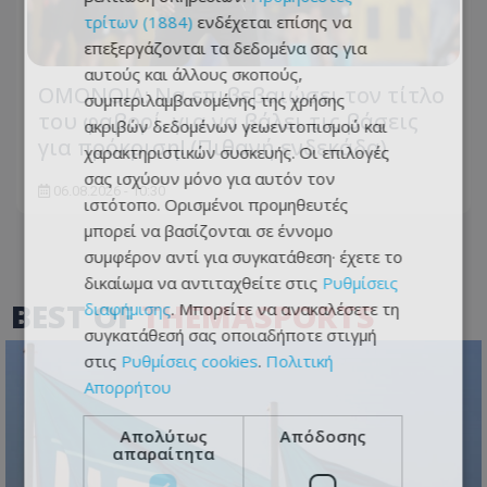
τρίτων (1884)
ενδέχεται επίσης να
επεξεργάζονται τα δεδομένα σας για
αυτούς και άλλους σκοπούς,
ΟΜΟΝΟΙΑ: Να επιβεβαιώσει τον τίτλο
συμπεριλαμβανομένης της χρήσης
του φαβορί, για να βάλει τις βάσεις
ακριβών δεδομένων γεωεντοπισμού και
για πρόκριση! (Πιθανή ενδεκάδα)
χαρακτηριστικών συσκευής. Οι επιλογές
σας ισχύουν μόνο για αυτόν τον
06.08.2026 - 10:30
ιστότοπο. Ορισμένοι προμηθευτές
μπορεί να βασίζονται σε έννομο
συμφέρον αντί για συγκατάθεση· έχετε το
δικαίωμα να αντιταχθείτε στις
Ρυθμίσεις
BEST OF
THEMASPORTS
διαφήμισης
. Μπορείτε να ανακαλέσετε τη
συγκατάθεσή σας οποιαδήποτε στιγμή
στις
Ρυθμίσεις cookies
.
Πολιτική
Απορρήτου
Απολύτως
Απόδοσης
απαραίτητα