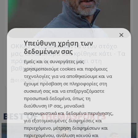
×
Υπεύθυνη χρήση των
ΟΚΚΑΣ: «Είμαστε κοντά στον στόχο
δεδομένων σας
μας, αλλά ακόμα δεν κρίθηκε κάτι - Τα
πράγματα έχουν αγριέψει στη
Εμείς και οι συνεργάτες μας
βαθμολογία»
χρησιμοποιούμε cookies και παρόμοιες
τεχνολογίες για να αποθηκεύουμε και να
01.05.2026 - 21:26
έχουμε πρόσβαση σε πληροφορίες στη
συσκευή σας και να επεξεργαζόμαστε
προσωπικά δεδομένα, όπως τη
διεύθυνση IP σας, μοναδικά
αναγνωριστικά και δεδομένα περιήγησης,
BEST OF
THEMASPORTS
για εξατομικευμένες διαφημίσεις και
περιεχόμενο, μέτρηση διαφημίσεων και
περιεχομένου, ανάλυση κοινού και