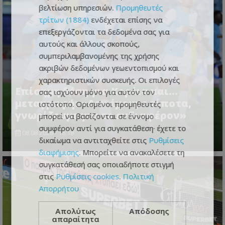
βελτίωση υπηρεσιών.
Προμηθευτές
τρίτων (1884)
ενδέχεται επίσης να
επεξεργάζονται τα δεδομένα σας για
αυτούς και άλλους σκοπούς,
συμπεριλαμβανομένης της χρήσης
ακριβών δεδομένων γεωεντοπισμού και
χαρακτηριστικών συσκευής. Οι επιλογές
Επίσημη θέση για Κορέια και...
σας ισχύουν μόνο για αυτόν τον
μεταγραφή: «Δεν έχουμε τίποτα,
ιστότοπο. Ορισμένοι προμηθευτές
γνωρίζουμε για το ενδιαφέρον»
μπορεί να βασίζονται σε έννομο
συμφέρον αντί για συγκατάθεση· έχετε το
08.08.2026 - 16:18
δικαίωμα να αντιταχθείτε στις
Ρυθμίσεις
διαφήμισης
. Μπορείτε να ανακαλέσετε τη
συγκατάθεσή σας οποιαδήποτε στιγμή
στις
Ρυθμίσεις cookies
.
Πολιτική
Απορρήτου
Απολύτως
Απόδοσης
απαραίτητα