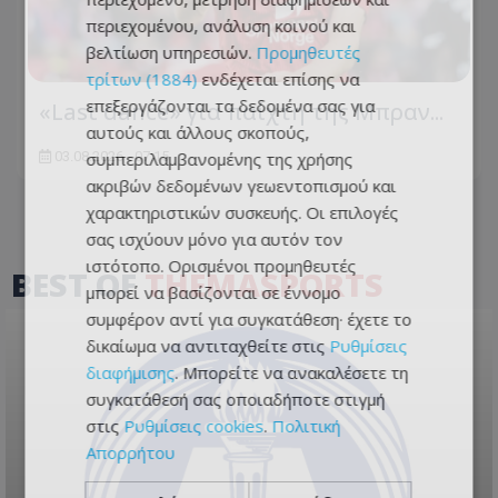
περιεχομένου, ανάλυση κοινού και
βελτίωση υπηρεσιών.
Προμηθευτές
τρίτων (1884)
ενδέχεται επίσης να
επεξεργάζονται τα δεδομένα σας για
«Last dance» για παίχτη της Μπραν...
αυτούς και άλλους σκοπούς,
03.08.2026 - 07:15
συμπεριλαμβανομένης της χρήσης
ακριβών δεδομένων γεωεντοπισμού και
χαρακτηριστικών συσκευής. Οι επιλογές
σας ισχύουν μόνο για αυτόν τον
ιστότοπο. Ορισμένοι προμηθευτές
BEST OF
THEMASPORTS
μπορεί να βασίζονται σε έννομο
συμφέρον αντί για συγκατάθεση· έχετε το
δικαίωμα να αντιταχθείτε στις
Ρυθμίσεις
διαφήμισης
. Μπορείτε να ανακαλέσετε τη
συγκατάθεσή σας οποιαδήποτε στιγμή
στις
Ρυθμίσεις cookies
.
Πολιτική
Απορρήτου