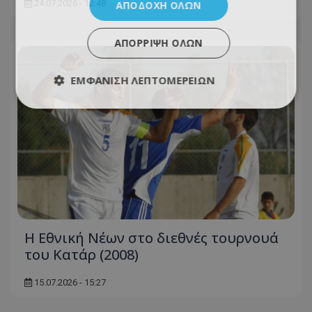
24.07.2026 - 12:48
ΑΠΟΔΟΧΉ ΌΛΩΝ
ΑΠΌΡΡΙΨΗ ΌΛΩΝ
ΕΜΦΆΝΙΣΗ ΛΕΠΤΟΜΕΡΕΙΏΝ
Η Εθνική Νέων στο διεθνές τουρνουά
του Κατάρ (2008)
15.07.2026 - 15:27