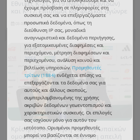
τεχνολογίες για να αποθηκεύουμε και να
Εθνικές Κ-21, Κ-19 (Νέων, Νεανίδων)
έχουμε πρόσβαση σε πληροφορίες στη
και Κ-17: Eπίσημοι και φιλικοί αγώνρε
συσκευή σας και να επεξεργαζόμαστε
προσωπικά δεδομένα, όπως τη
03.08.2026 - 11:17
διεύθυνση IP σας, μοναδικά
αναγνωριστικά και δεδομένα περιήγησης,
για εξατομικευμένες διαφημίσεις και
περιεχόμενο, μέτρηση διαφημίσεων και
περιεχομένου, ανάλυση κοινού και
βελτίωση υπηρεσιών.
Προμηθευτές
τρίτων (1884)
ενδέχεται επίσης να
επεξεργάζονται τα δεδομένα σας για
αυτούς και άλλους σκοπούς,
συμπεριλαμβανομένης της χρήσης
ακριβών δεδομένων γεωεντοπισμού και
χαρακτηριστικών συσκευής. Οι επιλογές
σας ισχύουν μόνο για αυτόν τον
ιστότοπο. Ορισμένοι προμηθευτές
Κρίσιμη συνάντηση των ευρωπαϊκών
μπορεί να βασίζονται σε έννομο
ομοσπονδιών με την ύψιστη απειλή