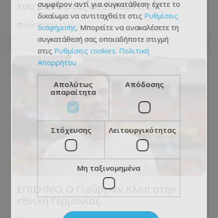
συμφέρον αντί για συγκατάθεση· έχετε το
του μποϊκοτάζ στο Μουντιάλ!
δικαίωμα να αντιταχθείτε στις
Ρυθμίσεις
29.07.2026 - 13:45
διαφήμισης
. Μπορείτε να ανακαλέσετε τη
συγκατάθεσή σας οποιαδήποτε στιγμή
στις
Ρυθμίσεις cookies
.
Πολιτική
Απορρήτου
Απολύτως
Απόδοσης
απαραίτητα
Στόχευσης
Λειτουργικότητας
Μη ταξινομημένα
ΕΠΙΣΗΜΟ: Ο Γιούργκεν Κλοπ στην
εθνική Γερμανίας