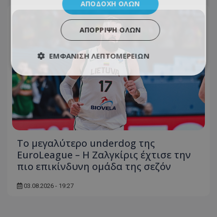
ΑΠΟΔΟΧΉ ΌΛΩΝ
ΑΠΌΡΡΙΨΗ ΌΛΩΝ
ΕΜΦΆΝΙΣΗ ΛΕΠΤΟΜΕΡΕΙΏΝ
Το μεγαλύτερο underdog της
EuroLeague – Η Ζαλγκίρις έχτισε την
πιο επικίνδυνη ομάδα της σεζόν
03.08.2026 - 19:27