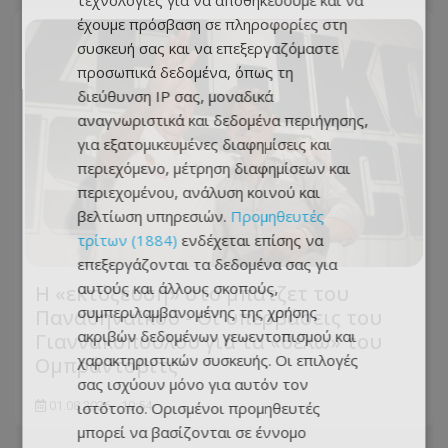
τεχνολογίες για να αποθηκεύουμε και να
έχουμε πρόσβαση σε πληροφορίες στη
συσκευή σας και να επεξεργαζόμαστε
προσωπικά δεδομένα, όπως τη
διεύθυνση IP σας, μοναδικά
αναγνωριστικά και δεδομένα περιήγησης,
για εξατομικευμένες διαφημίσεις και
περιεχόμενο, μέτρηση διαφημίσεων και
περιεχομένου, ανάλυση κοινού και
βελτίωση υπηρεσιών.
Προμηθευτές
τρίτων (1884)
ενδέχεται επίσης να
επεξεργάζονται τα δεδομένα σας για
αυτούς και άλλους σκοπούς,
Η «εκτόξευση» στο μπάτζετ του
συμπεριλαμβανομένης της χρήσης
Παναθηναϊκού - Οι υπερβάσεις του
ακριβών δεδομένων γεωεντοπισμού και
Γιαννακόπουλου για τα «θέλω» του
χαρακτηριστικών συσκευής. Οι επιλογές
Ομπράντοβιτς
σας ισχύουν μόνο για αυτόν τον
ιστότοπο. Ορισμένοι προμηθευτές
01.08.2026 - 10:54
μπορεί να βασίζονται σε έννομο