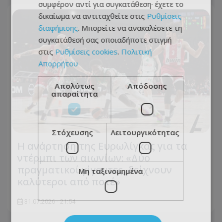
συμφέρον αντί για συγκατάθεση· έχετε το
δικαίωμα να αντιταχθείτε στις
Ρυθμίσεις
διαφήμισης
. Μπορείτε να ανακαλέσετε τη
συγκατάθεσή σας οποιαδήποτε στιγμή
στις
Ρυθμίσεις cookies
.
Πολιτική
Απορρήτου
Απολύτως
Απόδοσης
απαραίτητα
Στόχευσης
Λειτουργικότητας
Η ανάρτηση της Ευρωλίγκας για τα
ντέρμπι των αιωνίων: «Δύο
πραγματικοί γίγαντες, δείχνουν
Μη ταξινομημένα
καλύτεροι από ποτέ»
31.07.2026 - 21:54