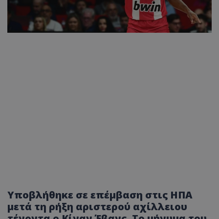
Υποβλήθηκε σε επέμβαση στις ΗΠΑ
μετά τη ρήξη αριστερού αχίλλειου
τένοντα ο Κίναν Έβανς. Το μήνυμα του