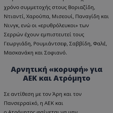
χρόνο συμμετοχής στους Βοριαζίδη,
Ντιαντί, Χαρούπα, Μισεουί, Παναγίδη και
Νινγκ, ενώ οι «ερυθρόλευκοι» των
Σερρών έχουν εμπιστευτεί τους
Γεωργιάδη, Ρουμιάντσεφ, Σαββίδη, Φαλέ,
Μασκανάκη και Σοφιανό.
Αρνητική «κορυφή» για
ΑΕΚ και Ατρόμητο
Σε αντίθεση με τον Άρη και τον
Πανσερραϊκό, η ΑΕΚ και
ο Ατρόμητος φαίνεται να μην