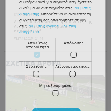
συμφέρον αντί για συγκατάθεση· έχετε το
δικαίωμα να αντιταχθείτε στις
Ρυθμίσεις
διαφήμισης
. Μπορείτε να ανακαλέσετε τη
ΕΠΌΜΕΝΟ ΆΡΘΡΟ
συγκατάθεσή σας οποιαδήποτε στιγμή
Δεν είναι ανέκδοτο: Ο προπονητής της
στις
Ρυθμίσεις cookies
.
Πολιτική
Αϊτής προπονεί την ομάδα εξ
αποστάσεως!
Απορρήτου
27.11.2025 - 21:45
Απολύτως
Απόδοσης
απαραίτητα
ΣΧΕΤΙΚΑ ΑΡΘΡΑ
Στόχευσης
Λειτουργικότητας
Μη ταξινομημένα