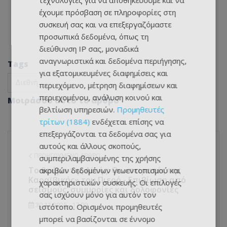
τεχνολογίες για να αποθηκεύουμε και να
έχουμε πρόσβαση σε πληροφορίες στη
συσκευή σας και να επεξεργαζόμαστε
προσωπικά δεδομένα, όπως τη
διεύθυνση IP σας, μοναδικά
αναγνωριστικά και δεδομένα περιήγησης,
Tags
για εξατομικευμένες διαφημίσεις και
Διεθνή
περιεχόμενο, μέτρηση διαφημίσεων και
περιεχομένου, ανάλυση κοινού και
Μοιράσου αυτό το άρθρο
βελτίωση υπηρεσιών.
Προμηθευτές
τρίτων (1884)
ενδέχεται επίσης να
επεξεργάζονται τα δεδομένα σας για
αυτούς και άλλους σκοπούς,
ΠΡΟΗΓΟΎΜΕΝΟ ΆΡΘΡΟ
συμπεριλαμβανομένης της χρήσης
Το θαύμα της Αϊτής: Οι «πειρατές της
ακριβών δεδομένων γεωεντοπισμού και
Καραϊβικής» του Πιερό - Επιβίωση από
χαρακτηριστικών συσκευής. Οι επιλογές
σεισμούς, συμμορίες και δολοφονίες
σας ισχύουν μόνο για αυτόν τον
30.11.2025 - 17:09
ιστότοπο. Ορισμένοι προμηθευτές
μπορεί να βασίζονται σε έννομο