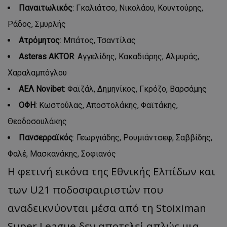
Παναιτωλικός
: Γκαλιάτσο, Νικολάου, Κουντούρης,
Ράδος, Σμυρλής
Ατρόμητος
: Μπάτος, Τσαντίλας
Αsteras AKTOR
: Αγγελίδης, Κακαδιάρης, Αλμυράς,
Χαραλαμπόγλου
ΑΕΛ Novibet
: Φαϊζάλ, Δημηνίκος, Γκρόζο, Βαρσάμης
ΟΦΗ
: Κωστούλας, Αποστολάκης, Φαϊτάκης,
Θεοδοσουλάκης
Πανσερραϊκός
: Γεωργιάδης, Ρουμιάντσεφ, Σαββίδης,
Φαλέ, Μασκανάκης, Σοφιανός
Η φετινή εικόνα της Εθνικής Ελπίδων και
των U21 ποδοσφαιριστών που
αναδεικνύονται μέσα από τη Stoiximan
Super League δεν αποτελεί απλώς μια