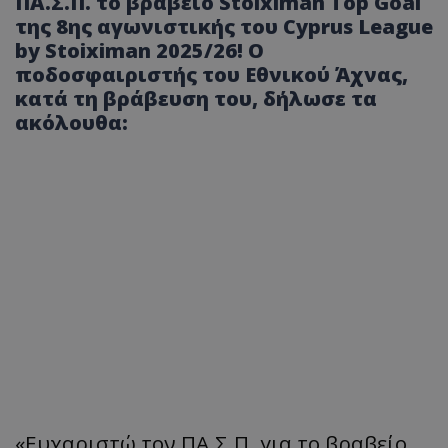
ΠΑ.Σ.Π. το βραβείο Stoiximan Top Goal
της 8ης αγωνιστικής του Cyprus League
by Stoiximan 2025/26! Ο
ποδοσφαιριστής του Εθνικού Άχνας,
κατά τη βράβευση του, δήλωσε τα
ακόλουθα:
«Ευχαριστώ τον ΠΑ.Σ.Π. για το βραβείο