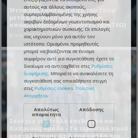
αυτούς και άλλους σκοπούς,
Ήττα της Σάκκαρη από την Γκοφ
συμπεριλαμβανομένης της χρήσης
μετά από κακή εμφάνιση και
ακριβών δεδομένων γεωεντοπισμού και
αποκλεισμός στο Τορόντο (ΒΙΝΤΕΟ)
χαρακτηριστικών συσκευής. Οι επιλογές
σας ισχύουν μόνο για αυτόν τον
08.08.2026 - 10:43
ιστότοπο. Ορισμένοι προμηθευτές
μπορεί να βασίζονται σε έννομο
συμφέρον αντί για συγκατάθεση· έχετε το
δικαίωμα να αντιταχθείτε στις
Ρυθμίσεις
διαφήμισης
. Μπορείτε να ανακαλέσετε τη
συγκατάθεσή σας οποιαδήποτε στιγμή
στις
Ρυθμίσεις cookies
.
Πολιτική
Απορρήτου
Απολύτως
Απόδοσης
απαραίτητα
Σενάριο για Ιταλό επιθετικό και
Κυπριακή ομάδα - Το τεράστιο ποσό
κοστολόγησης από την ομάδα του