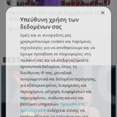
×
Aντίο στον Εθνικό με αιχμές από τον
Φλόρες
Υπεύθυνη χρήση των
δεδομένων σας
13.05.2026 - 22:40
Εμείς και οι συνεργάτες μας
χρησιμοποιούμε cookies και παρόμοιες
τεχνολογίες για να αποθηκεύουμε και να
έχουμε πρόσβαση σε πληροφορίες στη
BEST OF
THEMASPORTS
συσκευή σας και να επεξεργαζόμαστε
προσωπικά δεδομένα, όπως τη
διεύθυνση IP σας, μοναδικά
αναγνωριστικά και δεδομένα περιήγησης,
για εξατομικευμένες διαφημίσεις και
περιεχόμενο, μέτρηση διαφημίσεων και
περιεχομένου, ανάλυση κοινού και
βελτίωση υπηρεσιών.
Προμηθευτές
τρίτων (1884)
ενδέχεται επίσης να
επεξεργάζονται τα δεδομένα σας για