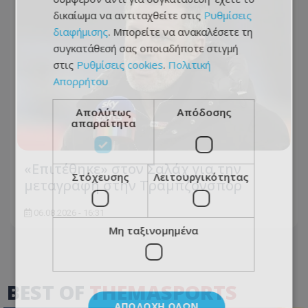
δικαίωμα να αντιταχθείτε στις
Ρυθμίσεις
διαφήμισης
. Μπορείτε να ανακαλέσετε τη
συγκατάθεσή σας οποιαδήποτε στιγμή
στις
Ρυθμίσεις cookies
.
Πολιτική
Απορρήτου
Απολύτως
Απόδοσης
απαραίτητα
«Επιτέθηκε» στον Σαλάχ για την
Στόχευσης
Λειτουργικότητας
μεταγραφή στην Τραμπζονσπόρ
06.08.2026 - 16:31
Μη ταξινομημένα
BEST OF
THEMASPORTS
ΑΠΟΔΟΧΉ ΌΛΩΝ