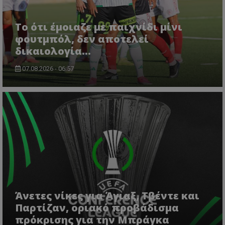
Το ότι έμοιαζε με παιχνίδι μίνι
φουτμπόλ, δεν αποτελεί
δικαιολογία…
07.08.2026 - 06:57
Άνετες νίκες για Άγιαξ, Τβέντε και
Παρτίζαν, οριακό προβάδισμα
πρόκρισης για την Μπράγκα