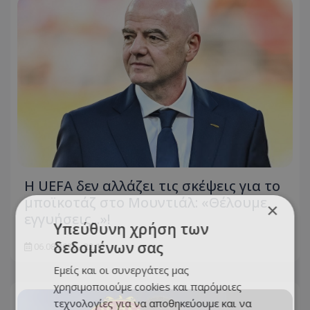
Η UEFA δεν αλλάζει τις σκέψεις για το
μποϊκοτάζ στο Μουντιάλ: «Θέλουμε
×
εγγυήσεις...»!
Υπεύθυνη χρήση των
δεδομένων σας
06.08.2026 - 22:11
Εμείς και οι συνεργάτες μας
χρησιμοποιούμε cookies και παρόμοιες
τεχνολογίες για να αποθηκεύουμε και να