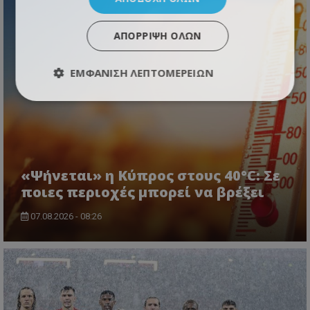
ΑΠΌΡΡΙΨΗ ΌΛΩΝ
ΕΜΦΆΝΙΣΗ ΛΕΠΤΟΜΕΡΕΙΏΝ
«Ψήνεται» η Κύπρος στους 40°C: Σε
ποιες περιοχές μπορεί να βρέξει
07.08.2026 - 08:26