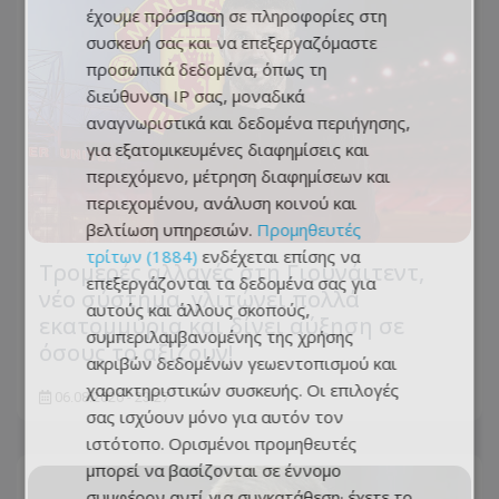
έχουμε πρόσβαση σε πληροφορίες στη
συσκευή σας και να επεξεργαζόμαστε
προσωπικά δεδομένα, όπως τη
διεύθυνση IP σας, μοναδικά
αναγνωριστικά και δεδομένα περιήγησης,
για εξατομικευμένες διαφημίσεις και
περιεχόμενο, μέτρηση διαφημίσεων και
περιεχομένου, ανάλυση κοινού και
βελτίωση υπηρεσιών.
Προμηθευτές
τρίτων (1884)
ενδέχεται επίσης να
Τρομερές αλλαγές στη Γιουνάιτεντ,
επεξεργάζονται τα δεδομένα σας για
νέο σύστημα, γλιτώνει πολλά
αυτούς και άλλους σκοπούς,
εκατομμύρια και δίνει αύξηση σε
συμπεριλαμβανομένης της χρήσης
όσους το αξίζουν!
ακριβών δεδομένων γεωεντοπισμού και
χαρακτηριστικών συσκευής. Οι επιλογές
06.08.2026 - 23:27
σας ισχύουν μόνο για αυτόν τον
ιστότοπο. Ορισμένοι προμηθευτές
μπορεί να βασίζονται σε έννομο
συμφέρον αντί για συγκατάθεση· έχετε το