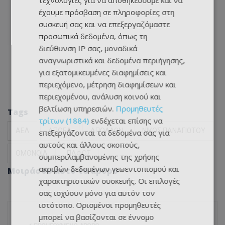
τεχνολογίες για να αποθηκεύουμε και να
έχουμε πρόσβαση σε πληροφορίες στη
συσκευή σας και να επεξεργαζόμαστε
προσωπικά δεδομένα, όπως τη
διεύθυνση IP σας, μοναδικά
αναγνωριστικά και δεδομένα περιήγησης,
για εξατομικευμένες διαφημίσεις και
περιεχόμενο, μέτρηση διαφημίσεων και
περιεχομένου, ανάλυση κοινού και
βελτίωση υπηρεσιών.
Προμηθευτές
Tags
τρίτων (1884)
ενδέχεται επίσης να
ΑΕΛ
ΑΠΟΕΛ
ΑΠΟΛΛΩΝ
ΝΙΚΟΣ ΠΑΝΑΓΙΩΤΟΥ
επεξεργάζονται τα δεδομένα σας για
αυτούς και άλλους σκοπούς,
ΟΜΟΝΟΙΑ
ΠΑΦΟΣ
συμπεριλαμβανομένης της χρήσης
ακριβών δεδομένων γεωεντοπισμού και
Μοιράσου αυτό το άρθρο
χαρακτηριστικών συσκευής. Οι επιλογές
σας ισχύουν μόνο για αυτόν τον
ιστότοπο. Ορισμένοι προμηθευτές
μπορεί να βασίζονται σε έννομο