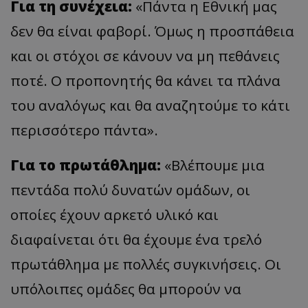
Για τη συνέχεια
:
«Πάντα η Εθνική μας
δεν θα είναι φαβορί. Όμως η προσπάθεια
και οι στόχοι σε κάνουν να μη πεθάνεις
ποτέ. Ο προπονητής θα κάνει τα πλάνα
του αναλόγως και θα αναζητούμε το κάτι
περισσότερο πάντα».
Για το πρωτάθλημα
:
«Βλέπουμε μια
πεντάδα πολύ δυνατών ομάδων, οι
οποίες έχουν αρκετό υλικό και
διαφαίνεται ότι θα έχουμε ένα τρελό
πρωτάθλημα με πολλές συγκινήσεις. Οι
υπόλοιπες ομάδες θα μπορούν να