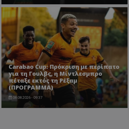
Carabao Cup: Πρόκριση με περίπατο
για τη Γουλβς, η Μίντλεσμπρο
πέταξε εκτός τη Ρέξαμ
(ΠΡΟΓΡΑΜΜΑ)
08.08.2026 - 09:37