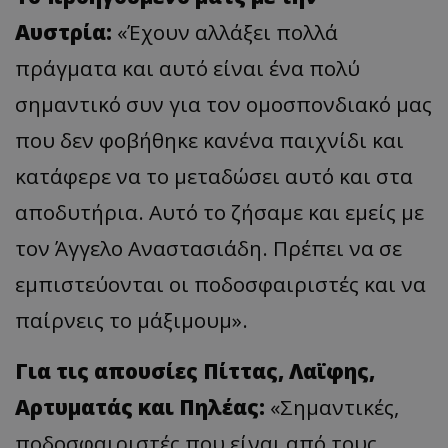
Αυστρία
:
«Έχουν αλλάξει πολλά
πράγματα και αυτό είναι ένα πολύ
σημαντικό συν για τον ομοσπονδιακό μας
που δεν φοβήθηκε κανένα παιχνίδι και
κατάφερε να το μεταδώσει αυτό και στα
αποδυτήρια. Αυτό το ζήσαμε και εμείς με
τον Άγγελο Αναστασιάδη. Πρέπει να σε
εμπιστεύονται οι ποδοσφαιριστές και να
παίρνεις το μάξιμουμ».
Για τις απουσίες Πίττας, Λαϊφης,
Αρτυματάς και Πηλέας
:
«Σημαντικές,
ποδοσφαιριστές που είναι από τους