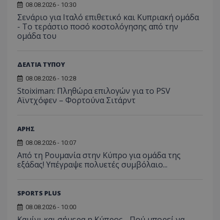
08.08.2026 - 10:30
Σενάριο για Ιταλό επιθετικό και Κυπριακή ομάδα
- Το τεράστιο ποσό κοστολόγησης από την
ομάδα του
ΔΕΛΤΙΑ ΤΥΠΟΥ
08.08.2026 - 10:28
Stoiximan: Πληθώρα επιλογών για το PSV
Αϊντχόφεν – Φορτούνα Σιτάρντ
ΑΡΗΣ
08.08.2026 - 10:07
Από τη Ρουμανία στην Κύπρο για ομάδα της
εξάδας! Υπέγραψε πολυετές συμβόλαιο...
SPORTS PLUS
08.08.2026 - 10:00
Καμίνι και σήμερα η Κύπρος - Πού μπορεί να