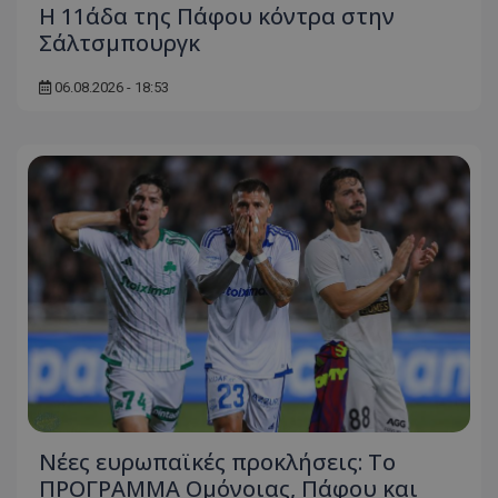
Η 11άδα της Πάφου κόντρα στην
Σάλτσμπουργκ
06.08.2026 - 18:53
Νέες ευρωπαϊκές προκλήσεις: Το
ΠΡΟΓΡΑΜΜΑ Ομόνοιας, Πάφου και