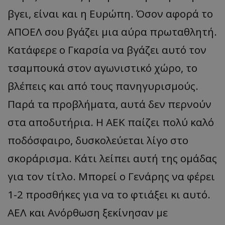
βγει, είναι και η Ευρώπη. Όσον αφορά το
ΑΠΟΕΛ σου βγάζει μια αύρα πρωταθλητή.
Κατάφερε ο Γκαρσία να βγάζει αυτό τον
τσαμπουκά στον αγωνιστικό χώρο, το
βλέπεις και από τους πανηγυρισμούς.
Παρά τα προβλήματα, αυτά δεν περνούν
στα αποδυτήρια. Η ΑΕΚ παίζει πολύ καλό
ποδόσφαιρο, δυσκολεύεται λίγο στο
σκοράρισμα. Κάτι λείπει αυτή της ομάδας
για τον τίτλο. Μπορεί ο Γενάρης να φέρει
1-2 προσθήκες για να το φτιάξει κι αυτό.
ΑΕΛ και Ανόρθωση ξεκίνησαν με