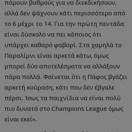
πάρουν βαθμούς για να διεκδικήσουν,
αλλά δεν ψάχνουν κάτι περισσότερο από
το 6 μέχρι το 14. Για την πρώτη πεντάδα
είναι δύσκολο να πει κάποιος ότι
υπάρχει καθαρό φαβορί. Στα χαμηλά το
Παραλίμνι είναι αρκετά κάτω, όμως
μπορεί δύο αποτελέσματα να αλλάξουν
πάρα πολλά. Φαίνεται ότι η Πάφος βγάζει
αρκετή κούραση, κάτι που δεν έβγαλε
πέρσι. Ίσως τα παιχνίδια να είναι πολύ
πιο δυνατά στο Champions League όμως
είναι εκεί».