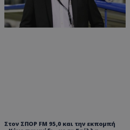
Στον ΣΠΟΡ FM 95,0 και την εκπομπή