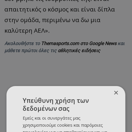
απαιτητικός ο κόσμος και είναι δίπλα
στην ομάδα, περιμένω να δω μια
καλύτερη ΑΕΛ».
Ακολουθήστε το
Themasports.com στο Google News
και
μάθετε πρώτοι όλες τις
αθλητικές ειδήσεις
×
Υπεύθυνη χρήση των
δεδομένων σας
Εμείς και οι συνεργάτες μας
χρησιμοποιούμε cookies και παρόμοιες