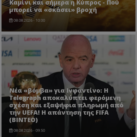
Καμίνι και σήμερα η Κύπρος - Πού
μπορεί να «σκάσει» βροχή
08.08.2026 - 10:00
Νέα «βόμβα» για Ινφαντίνο: Η
Telegraph αποκαλύπτει φερόμενη
σχέση και εξαψήφια πληρωμή από
την UEFA! Η απάντηση της FIFA
(ΒΙΝΤΕΟ)
08.08.2026 - 09:50