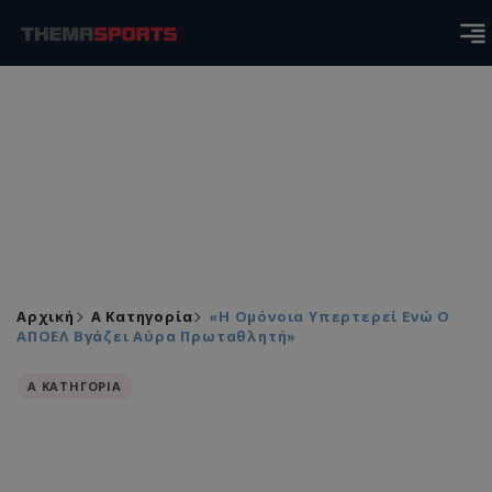
Αρχική
Α Κατηγορία
«Η Ομόνοια Υπερτερεί Ενώ Ο
ΑΠΟΕΛ Βγάζει Αύρα Πρωταθλητή»
Α ΚΑΤΗΓΟΡΙΑ