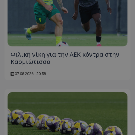
Φιλική νίκη για την ΑΕΚ κόντρα στην
Καρμιώτισσα
07.08.2026 - 20:58