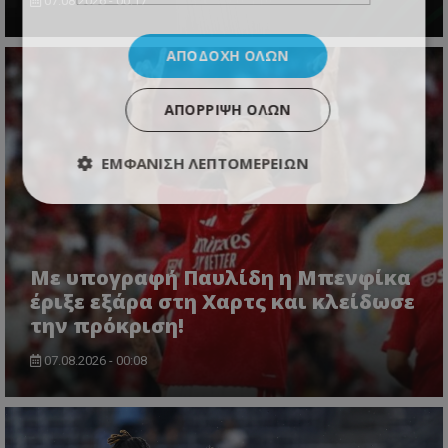
07.08.2026 - 00:17
ΑΠΟΔΟΧΉ ΌΛΩΝ
ΑΠΌΡΡΙΨΗ ΌΛΩΝ
ΕΜΦΆΝΙΣΗ ΛΕΠΤΟΜΕΡΕΙΏΝ
Με υπογραφή Παυλίδη η Μπενφίκα
έριξε εξάρα στη Χαρτς και κλείδωσε
την πρόκριση!
07.08.2026 - 00:08