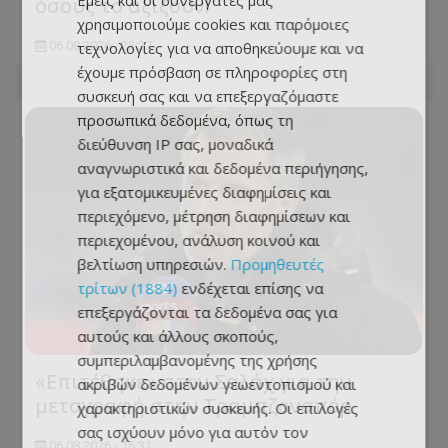
Εμείς και οι συνεργάτες μας
όσους το αξίζουν!
χρησιμοποιούμε cookies και παρόμοιες
06.08.2026 - 23:27
τεχνολογίες για να αποθηκεύουμε και να
έχουμε πρόσβαση σε πληροφορίες στη
συσκευή σας και να επεξεργαζόμαστε
προσωπικά δεδομένα, όπως τη
διεύθυνση IP σας, μοναδικά
αναγνωριστικά και δεδομένα περιήγησης,
για εξατομικευμένες διαφημίσεις και
περιεχόμενο, μέτρηση διαφημίσεων και
περιεχομένου, ανάλυση κοινού και
βελτίωση υπηρεσιών.
Προμηθευτές
τρίτων (1884)
ενδέχεται επίσης να
επεξεργάζονται τα δεδομένα σας για
αυτούς και άλλους σκοπούς,
συμπεριλαμβανομένης της χρήσης
«Επιτέθηκε» στον Σαλάχ για την
ακριβών δεδομένων γεωεντοπισμού και
μεταγραφή στην Τραμπζονσπόρ
χαρακτηριστικών συσκευής. Οι επιλογές
σας ισχύουν μόνο για αυτόν τον
06.08.2026 - 16:31