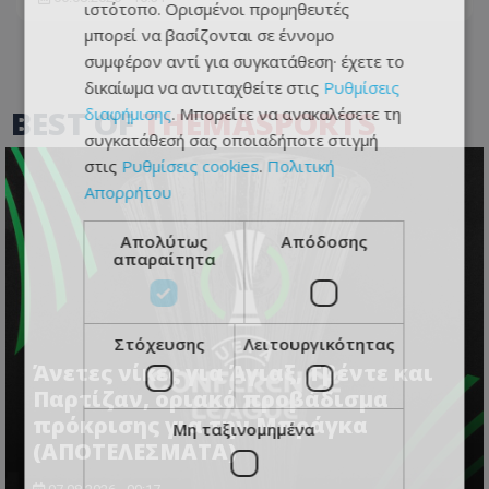
ιστότοπο. Ορισμένοι προμηθευτές
μπορεί να βασίζονται σε έννομο
συμφέρον αντί για συγκατάθεση· έχετε το
δικαίωμα να αντιταχθείτε στις
Ρυθμίσεις
BEST OF
THEMASPORTS
διαφήμισης
. Μπορείτε να ανακαλέσετε τη
συγκατάθεσή σας οποιαδήποτε στιγμή
στις
Ρυθμίσεις cookies
.
Πολιτική
Απορρήτου
Απολύτως
Απόδοσης
απαραίτητα
Στόχευσης
Λειτουργικότητας
Άνετες νίκες για Άγιαξ, Τβέντε και
Παρτίζαν, οριακό προβάδισμα
πρόκρισης για την Μπράγκα
Μη ταξινομημένα
(ΑΠΟΤΕΛΕΣΜΑΤΑ)