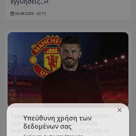
εγγυήσεις...»!
06.08.2026 - 22:11
×
Τρομερές αλλαγές στη Γιουνάιτεντ,
Υπεύθυνη χρήση των
νέο σύστημα, γλιτώνει πολλά
δεδομένων σας
εκατομμύρια και δίνει αύξηση σε