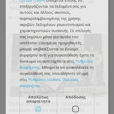
τρίτων (1884)
ενδέχεται επίσης να
«Θέλω να μας δοθεί η ευκαιρία να
επεξεργάζονται τα δεδομένα σας για
παίξουμε αυτή τη φορά...»
αυτούς και άλλους σκοπούς,
συμπεριλαμβανομένης της χρήσης
05.08.2026 - 19:38
ακριβών δεδομένων γεωεντοπισμού και
χαρακτηριστικών συσκευής. Οι επιλογές
σας ισχύουν μόνο για αυτόν τον
ιστότοπο. Ορισμένοι προμηθευτές
μπορεί να βασίζονται σε έννομο
συμφέρον αντί για συγκατάθεση· έχετε το
δικαίωμα να αντιταχθείτε στις
Ρυθμίσεις
διαφήμισης
. Μπορείτε να ανακαλέσετε τη
συγκατάθεσή σας οποιαδήποτε στιγμή
στις
Ρυθμίσεις cookies
.
Πολιτική
Απορρήτου
Απολύτως
Απόδοσης
απαραίτητα
Βαθιά θλίψη για τον Λάκη Χαλκιά - Η
σύνδεση του με την ΟΜΟΝΟΙΑ