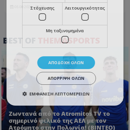
05.08.2026 - 13:29
Στόχευσης
Λειτουργικότητας
Μη ταξινομημένα
BEST OF
THEMASPORTS
ΑΠΟΔΟΧΉ ΌΛΩΝ
ΑΠΌΡΡΙΨΗ ΌΛΩΝ
ΕΜΦΆΝΙΣΗ ΛΕΠΤΟΜΕΡΕΙΏΝ
Ζωντανά από το Atromitos TV το
σημερινό φιλικό της ΑΕΛ με τον
Ατρόμητο στην Πολωνία! (ΒΙΝΤΕΟ)