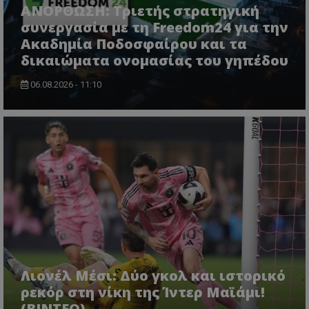
ΑΝΟΡΘΩΣΗ: Τριετής στρατηγική
συνεργασία με τη Freedom24 για την
Ακαδημία Ποδοσφαίρου και τα
δικαιώματα ονομασίας του γηπέδου
06.08.2026 - 11:10
Λιονέλ Μέσι: Δύο γκολ και ιστορικό
ρεκόρ στη νίκη της Ίντερ Μαϊάμι!
(ΒΙΝΤΕΟ)