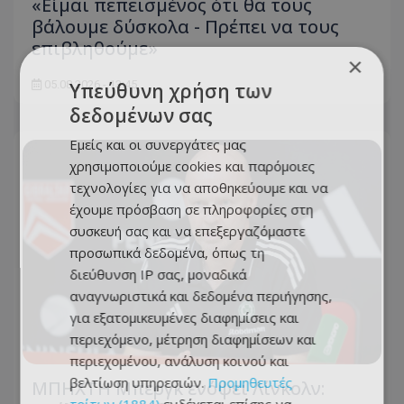
«Είμαι πεπεισμένος ότι θα τους
βάλουμε δύσκολα - Πρέπει να τους
επιβληθούμε»
×
05.08.2026 - 13:45
Υπεύθυνη χρήση των
δεδομένων σας
Εμείς και οι συνεργάτες μας
χρησιμοποιούμε cookies και παρόμοιες
τεχνολογίες για να αποθηκεύουμε και να
έχουμε πρόσβαση σε πληροφορίες στη
συσκευή σας και να επεξεργαζόμαστε
προσωπικά δεδομένα, όπως τη
διεύθυνση IP σας, μοναδικά
αναγνωριστικά και δεδομένα περιήγησης,
για εξατομικευμένες διαφημίσεις και
περιεχόμενο, μέτρηση διαφημίσεων και
περιεχομένου, ανάλυση κοινού και
βελτίωση υπηρεσιών.
Προμηθευτές
ΜΠΗΧΤΗ Μπεργκ ενόψει Λίνκολν: