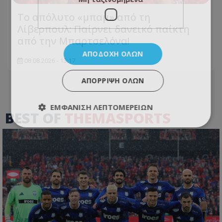
Το απόλυτο «μπαμ» από τη
Λίβερπουλ: Παίρνει δανεικό παίκτη
από την Μπαρτσελόνα!
ΑΠΟΔΟΧΉ ΌΛΩΝ
08.08.2026 - 13:17
ΑΠΌΡΡΙΨΗ ΌΛΩΝ
ΕΜΦΆΝΙΣΗ ΛΕΠΤΟΜΕΡΕΙΏΝ
BEST OF
THEMASPORTS