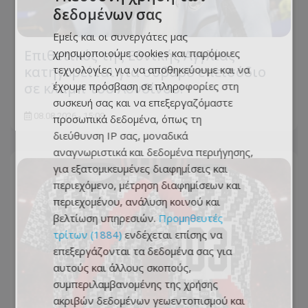
δεδομένων σας
Εμείς και οι συνεργάτες μας
χρησιμοποιούμε cookies και παρόμοιες
Επιθετικός της Εθνικής Αγγλίας
τεχνολογίες για να αποθηκεύουμε και να
κατηγορείται για σοβαρό επεισόδιο
έχουμε πρόσβαση σε πληροφορίες στη
σε κλαμπ του Λονδίνου!
συσκευή σας και να επεξεργαζόμαστε
08.08.2026 - 15:09
προσωπικά δεδομένα, όπως τη
διεύθυνση IP σας, μοναδικά
αναγνωριστικά και δεδομένα περιήγησης,
για εξατομικευμένες διαφημίσεις και
περιεχόμενο, μέτρηση διαφημίσεων και
περιεχομένου, ανάλυση κοινού και
βελτίωση υπηρεσιών.
Προμηθευτές
τρίτων (1884)
ενδέχεται επίσης να
επεξεργάζονται τα δεδομένα σας για
αυτούς και άλλους σκοπούς,
συμπεριλαμβανομένης της χρήσης
ακριβών δεδομένων γεωεντοπισμού και