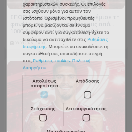
χαρακτηριστικών συσκευής. Οι επιλογές
σας ισχύουν μόνο για αυτόν τον
ΕΠΟΣ: Ποδοσφαιρική ομάδα γέμισε τη
ιστότοπο. Ορισμένοι προμηθευτές
φανέλα της με περισσότερους από...
μπορεί να βασίζονται σε έννομο
1000 διαφορετικούς χορηγούς!
συμφέρον αντί για συγκατάθεση· έχετε το
δικαίωμα να αντιταχθείτε στις
Ρυθμίσεις
08.08.2026 - 14:00
διαφήμισης
. Μπορείτε να ανακαλέσετε τη
συγκατάθεσή σας οποιαδήποτε στιγμή
στις
Ρυθμίσεις cookies
.
Πολιτική
Απορρήτου
Απολύτως
Απόδοσης
απαραίτητα
Στόχευσης
Λειτουργικότητας
Μη ταξινομημένα