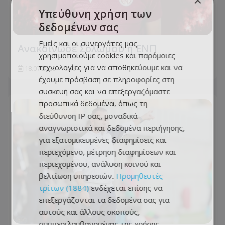
×
Υπεύθυνη χρήση των
δεδομένων σας
Εμείς και οι συνεργάτες μας
Ανακοίνωσε Σολωμού η ΕΝΠ
χρησιμοποιούμε cookies και παρόμοιες
τεχνολογίες για να αποθηκεύουμε και να
18.07.2026 - 10:43
έχουμε πρόσβαση σε πληροφορίες στη
συσκευή σας και να επεξεργαζόμαστε
προσωπικά δεδομένα, όπως τη
διεύθυνση IP σας, μοναδικά
αναγνωριστικά και δεδομένα περιήγησης,
για εξατομικευμένες διαφημίσεις και
περιεχόμενο, μέτρηση διαφημίσεων και
περιεχομένου, ανάλυση κοινού και
βελτίωση υπηρεσιών.
Προμηθευτές
τρίτων (1884)
ενδέχεται επίσης να
επεξεργάζονται τα δεδομένα σας για
αυτούς και άλλους σκοπούς,
συμπεριλαμβανομένης της χρήσης