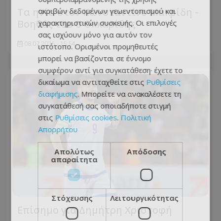
Τα ηνία στον Κωνσταντίνο Μακρίδη -
ακριβών δεδομένων γεωεντοπισμού και
Βοηθός του ο Οκκαρίδης
χαρακτηριστικών συσκευής. Οι επιλογές
σας ισχύουν μόνο για αυτόν τον
08.07.2026 - 15:54
ιστότοπο. Ορισμένοι προμηθευτές
μπορεί να βασίζονται σε έννομο
συμφέρον αντί για συγκατάθεση· έχετε το
δικαίωμα να αντιταχθείτε στις
Ρυθμίσεις
διαφήμισης
. Μπορείτε να ανακαλέσετε τη
συγκατάθεσή σας οποιαδήποτε στιγμή
στις
Ρυθμίσεις cookies
.
Πολιτική
Απορρήτου
Απολύτως
Απόδοσης
απαραίτητα
Στόχευσης
Λειτουργικότητας
Επίσημο για Δημήτρη Χριστοφή