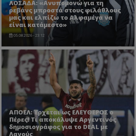
ΛΟΣΑΔΑ: «Ανυπομονώ για τη
ρεβάνς μπροστά στους φιλάθλους
μας και ελπίζω το Αλφαμέγα να
είναι κατάμεστο»
05.08.2026 - 23:12
ΑΠΟΕΛ: Έρχεται ως ΕΛΕΥΘΕΡΟΣ ο
Πέρες! Τι αποκάλυψε Αργεντινός
δημοσιογράφος για το DEAL με
Λανούς