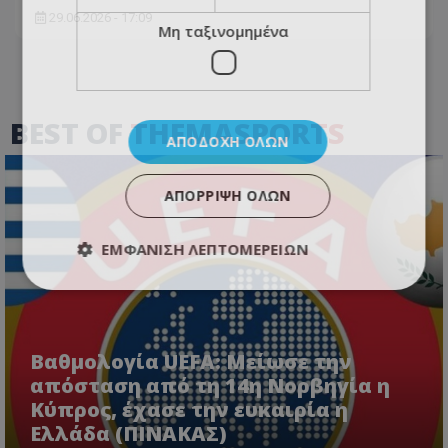
29.06.2026 - 17:09
Μη ταξινομημένα
BEST OF
THEMASPORTS
ΑΠΟΔΟΧΉ ΌΛΩΝ
ΑΠΌΡΡΙΨΗ ΌΛΩΝ
ΕΜΦΆΝΙΣΗ ΛΕΠΤΟΜΕΡΕΙΏΝ
Βαθμολογία UEFA: Μείωσε την
απόσταση από τη 14η Νορβηγία η
Κύπρος, έχασε την ευκαιρία η
Ελλάδα (ΠΙΝΑΚΑΣ)