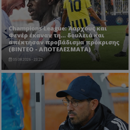
Champions League: Άαρχους και
Φενέρ έκαναν τη... δουλειά και
απέκτησαν προβάδισμα πρόκρισης
(ΒΙΝΤΕΟ - ΑΠΟΤΕΛΕΣΜΑΤΑ)
05.08.2026 - 23:23