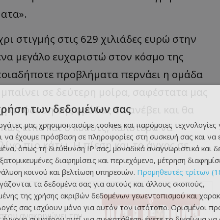
ματα».
ρι στιγμής στις 629 χιλιάδες ευρώ στην
ένα μεγάλο ευχαριστώ στον κόσμο της
Οποιαδήποτε προβλήματα περνάει η ομάδα
 μπαίνει σε δεύτερη μοίρα, σαφέστατα μας
χρήση των δεδομένων σας
 η απόδοση της ομάδας θα ανέβει και θα
εργάτες μας χρησιμοποιούμε cookies και παρόμοιες τεχνολογίες 
πως είπε και ο κόουτς, καλύτερα να
ι να έχουμε πρόσβαση σε πληροφορίες στη συσκευή σας και να
λίγο πιο κάτω. Η πίεση και το άγχος σε
ένα, όπως τη διεύθυνση IP σας, μοναδικά αναγνωριστικά και 
εξατομικευμένες διαφημίσεις και περιεχόμενο, μέτρηση διαφημίσ
νάλυση κοινού και βελτίωση υπηρεσιών.
Προμηθευτές τρίτων (1
ργάζονται τα δεδομένα σας για αυτούς και άλλους σκοπούς,
ένης της χρήσης ακριβών δεδομένων γεωεντοπισμού και χαρακ
ιλογές σας ισχύουν μόνο για αυτόν τον ιστότοπο. Ορισμένοι πρ
στου ανακοινώνει την
 έννομο συμφέρον αντί για συγκατάθεση· έχετε το δικαίωμα να