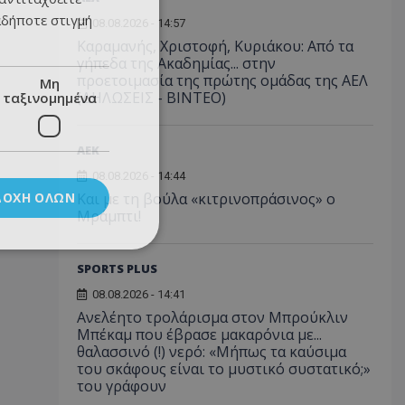
αδήποτε στιγμή
08.08.2026 - 14:57
Καραμανής, Χριστοφή, Κυριάκου: Από τα
γήπεδα της Ακαδημίας... στην
προετοιμασία της πρώτης ομάδας της ΑΕΛ
Μη
(ΔΗΛΩΣΕΙΣ - ΒΙΝΤΕΟ)
ταξινομημένα
ΑEK
08.08.2026 - 14:44
ΔΟΧΉ ΌΛΩΝ
Και με τη βούλα «κιτρινοπράσινος» ο
Μράμπτι!
SPORTS PLUS
08.08.2026 - 14:41
Ανελέητο τρολάρισμα στον Μπρούκλιν
Μπέκαμ που έβρασε μακαρόνια με...
θαλασσινό (!) νερό: «Μήπως τα καύσιμα
του σκάφους είναι το μυστικό συστατικό;»
του γράφουν