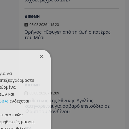
ΔΙΕΘΝΗ
08.08.2026 - 15:23
Θρήνος: «Έφυγε» από τη ζωή ο πατέρας
του Μέσι
×
για να
 επεξεργαζόμαστε
ΔΙΕΘΝΗ
δεδομένα
εων και
08.08.2026 - 15:09
Επιθετικός της Εθνικής Αγγλίας
884)
ενδέχεται
κατηγορείται για σοβαρό επεισόδιο σε
κλαμπ του Λονδίνου!
τηριστικών
ομηθευτές μπορεί
 αντιταχθείτε
ΑΕΛ