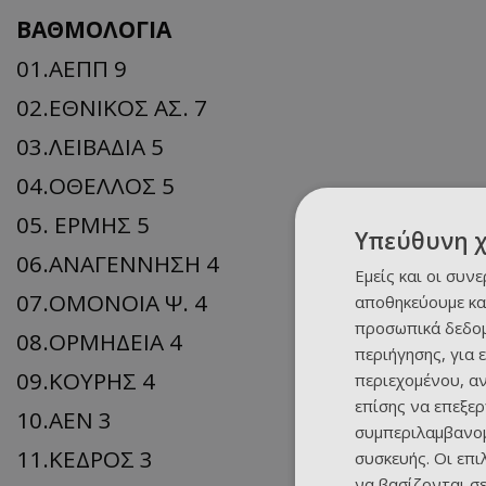
ΒΑΘΜΟΛΟΓΙΑ
01.ΑΕΠΠ 9
02.ΕΘΝΙΚΟΣ ΑΣ. 7
03.ΛΕΙΒΑΔΙΑ 5
04.ΟΘΕΛΛΟΣ 5
05. ΕΡΜΗΣ 5
Υπεύθυνη 
06.ΑΝΑΓΕΝΝΗΣΗ 4
Εμείς και οι συν
07.ΟΜΟΝΟΙΑ Ψ. 4
αποθηκεύουμε κα
προσωπικά δεδομ
08.ΟΡΜΗΔΕΙΑ 4
περιήγησης, για 
09.ΚΟΥΡΗΣ 4
περιεχομένου, α
επίσης να επεξε
10.ΑΕΝ 3
συμπεριλαμβανομ
11.ΚΕΔΡΟΣ 3
συσκευής. Οι επ
να βασίζονται σε