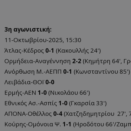
3η αγωνιστική:
11-Οκτωβρίου-2025, 15:30
Άτλας-Κέδρος
0-1
(Κακουλλής 24')
Ορμήδεια-Αναγέννηση
2-2
(Κημήτρη 64', Γρ
Ανόρθωση Μ.-ΑΕΠΠ
0-1
(Κωνσταντίνου 85')
Λειβάδια-ΘΟΪ
0-0
Ερμής-AΕΝ
1-0
(Νικολάου 66')
Εθνικός Ασ.-Ασπίς
1-0
(Γκαρσία 33')
ΑΠΟΝΑ-Οθέλλος
0-4
(Χατζηδημητρίου 27', 7
Κούρης-Ομόνοια Ψ.
1-1
(Ηροδότου 66'/Ζαμπ