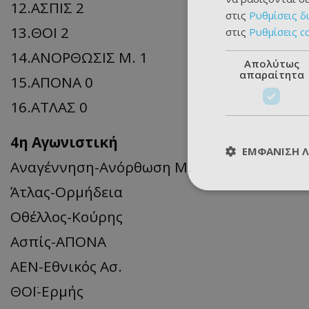
12.ΑΣΠΙΣ 2
στις
Ρυθμίσεις δ
13.ΘΟΙ 2
στις
Ρυθμίσεις c
14.ΑΝΟΡΘΩΣΙΣ Μ. 1
Απολύτως
απαραίτητα
15.ΑΠΟΝΑ 0
16.ΑΤΛΑΣ 0
4η Αγωνιστική
ΕΜΦΆΝΙΣΗ 
Αναγέννηση-Ανόρθωση Μ.
Άτλας-Ορμήδεια
Οθέλλος-Κούρης
Ασπίς-ΑΠΟΝΑ
ΑΕΝ-Εθνικός Ασ.
ΘΟΪ-Ερμής