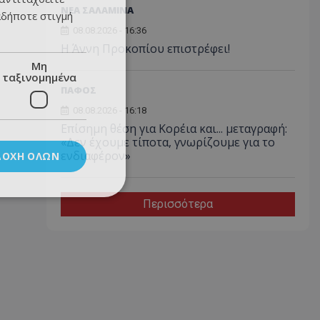
ΝΕΑ ΣΑΛΑΜΙΝΑ
αδήποτε στιγμή
08.08.2026 - 16:36
Η Άννη Προκοπίου επιστρέφει!
Μη
ταξινομημένα
ΠΑΦΟΣ
08.08.2026 - 16:18
Επίσημη θέση για Κορέια και... μεταγραφή:
«Δεν έχουμε τίποτα, γνωρίζουμε για το
ενδιαφέρον»
ΔΟΧΉ ΌΛΩΝ
Περισσότερα