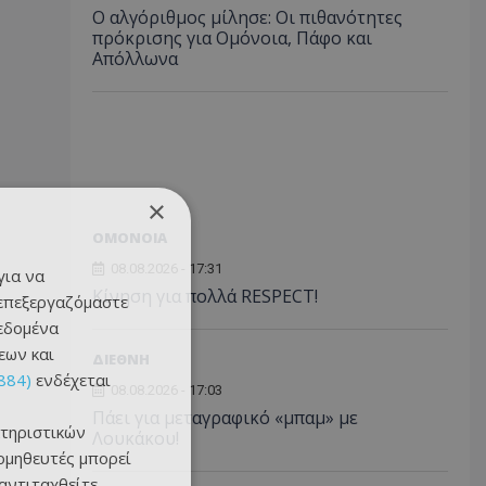
Ο αλγόριθμος μίλησε: Οι πιθανότητες
πρόκρισης για Ομόνοια, Πάφο και
Απόλλωνα
×
ΟΜΟΝΟΙΑ
08.08.2026 - 17:31
για να
Κίνηση για πολλά RESPECT!
 επεξεργαζόμαστε
δεδομένα
εων και
ΔΙΕΘΝΗ
884)
ενδέχεται
08.08.2026 - 17:03
Πάει για μεταγραφικό «μπαμ» με
τηριστικών
Λουκάκου!
ομηθευτές μπορεί
 αντιταχθείτε