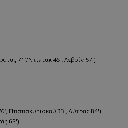
ούτας 71'/Ντίντακ 45', Λεβσίν 67')
6', Ππαπακυριακού 33', Λύτρας 84')
άς 63')